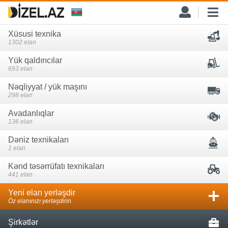
Xüsusi texnika
1302 elan
Yük qaldırıcılar
693 elan
Nəqliyyat / yük maşını
298 elan
Avadanlıqlar
136 elan
Dəniz texnikaları
1 elan
Kənd təsərrüfatı texnikaları
441 elan
Yeni elan yerləşdir
Öz elanınızı yerləşdirin
Şirkətlər