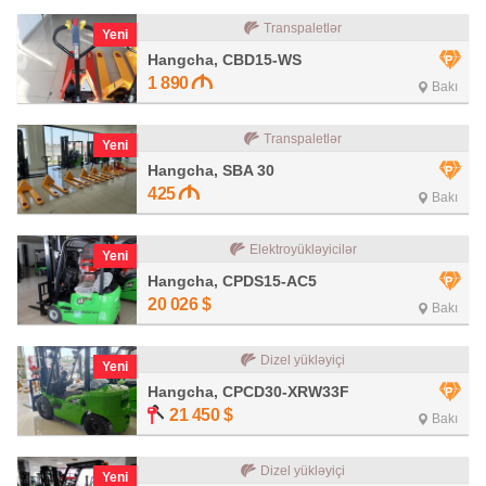
Transpaletlər
Yeni
Hangcha, CBD15-WS
1 890
Bakı
Transpaletlər
Yeni
Hangcha, SBA 30
425
Bakı
Elektroyükləyicilər
Yeni
Hangcha, CPDS15-AC5
20 026
$
Bakı
Dizel yükləyiçi
Yeni
Hangcha, CPCD30-XRW33F
21 450
$
Bakı
Dizel yükləyiçi
Yeni