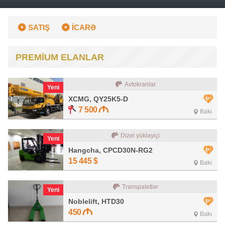
SATIŞ
İCARƏ
PREMİUM ELANLAR
Avtokranlar
Yeni
XCMG, QY25K5-D
7 500
Bakı
Dizel yükləyiçi
Yeni
Hangcha, CPCD30N-RG2
15 445
$
Bakı
Transpaletlər
Yeni
Noblelift, HTD30
450
Bakı