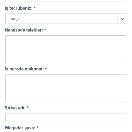
İş təcrübəniz:
*
- seçin
Namizədə tələblər:
*
İş barədə məlumat:
*
Şirkət adı:
*
Əlaqədar şəxs:
*