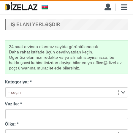
İŞ ELANI YERLƏŞDIR
24 saat ərzində elanınız saytda görüntülənəcək.
Daha rahat istifadə üçün qeydiyyatdan keçin.
Əgər Siz elanınızı redaktə və ya silmək istəyirsinizsə, bu
halda şəxsi kabinetinizdən dəyişə bilər və ya office@dizel.az
poçt ünvanına müraciət edə bilərsiniz.
Kateqoriya:
*
- seçin
Vəzifə:
*
Ölkə:
*