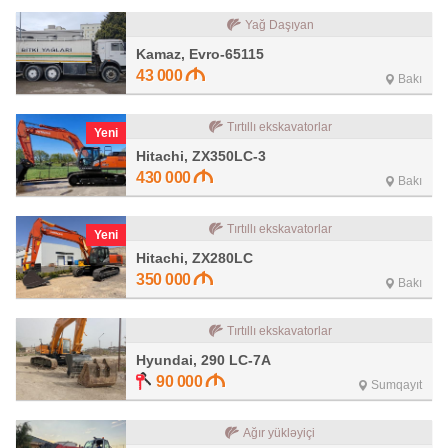
Yağ Daşıyan
Kamaz, Evro-65115
43 000
Bakı
Tırtıllı ekskavatorlar
Yeni
Hitachi, ZX350LC-3
430 000
Bakı
Tırtıllı ekskavatorlar
Yeni
Hitachi, ZX280LC
350 000
Bakı
Tırtıllı ekskavatorlar
Hyundai, 290 LC-7A
90 000
Sumqayıt
Ağır yükləyiçi