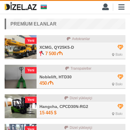
PREMİUM ELANLAR
Avtokranlar
Yeni
XCMG, QY25K5-D
7 500
Bakı
Transpaletlər
Yeni
Noblelift, HTD30
450
Bakı
Dizel yükləyiçi
Yeni
Hangcha, CPCD30N-RG2
15 445
$
Bakı
Dizel yükləyiçi
Yeni