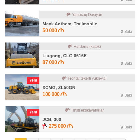
Yanacaq Daşıyan
Mack Anthem, Trailmobile
50 000
Bakı
Vərdənə (katok)
Liugong, CLG 6616E
87 000
Bakı
Frontal təkərli yükləyici
Yeni
XCMG, ZL50GN
100 000
Bakı
Tırtıllı ekskavatorlar
Yeni
JCB, 300
275 000
Bakı