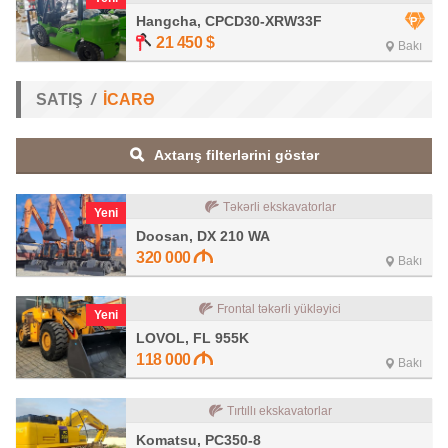
Hangcha, CPCD30-XRW33F
21 450
$
Bakı
SATIŞ
İCARƏ
Axtarış filterlərini göstər
Təkərli ekskavatorlar
Yeni
Doosan, DX 210 WA
320 000
Bakı
Frontal təkərli yükləyici
Yeni
LOVOL, FL 955K
118 000
Bakı
Tırtıllı ekskavatorlar
Komatsu, PC350-8