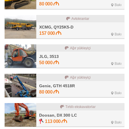
80 000
Bakı
Avtokranlar
XCMG, QY25K5-D
157 000
Bakı
Ağır yükləyiçi
JLG, 3513
50 000
Bakı
Ağır yükləyiçi
Genie, GTH 4518R
80 000
Bakı
Tırtıllı ekskavatorlar
Doosan, DX 300 LC
113 000
Bakı