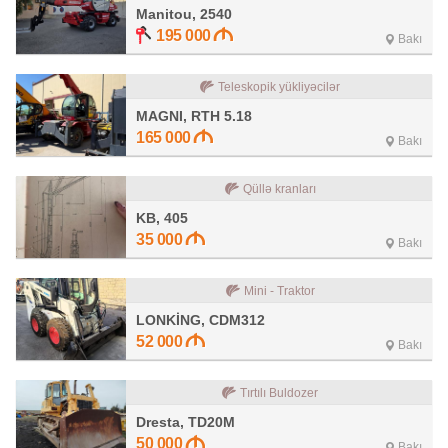
Manitou, 2540
195 000
Bakı
Teleskopik yükliyəcilər
MAGNI, RTH 5.18
165 000
Bakı
Qüllə kranları
KB, 405
35 000
Bakı
Mini - Traktor
LONKİNG, CDM312
52 000
Bakı
Tırtılı Buldozer
Dresta, TD20M
50 000
Bakı