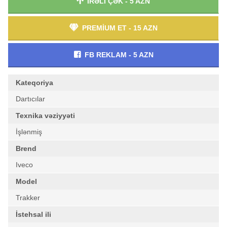
İRƏLİ ÇƏK - 5 AZN
PREMİUM ET - 15 AZN
FB REKLAM - 5 AZN
Kateqoriya
Dartıcılar
Texnika vəziyyəti
İşlənmiş
Brend
Iveco
Model
Trakker
İstehsal ili