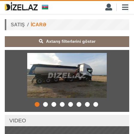
SATIŞ
İCARƏ
Axtarış filterlərini göstər
VIDEO