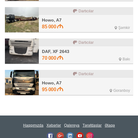
Dartıcılar
Howo, A7
85 000
Şəmkir
Dartıcılar
DAF, XF 2643
70 000
Bakı
Dartıcılar
Howo, A7
95 000
Goranboy
Haqqımızda
Xəbərlər
Qalereya
Tərəfdaşlar
Əlaqə