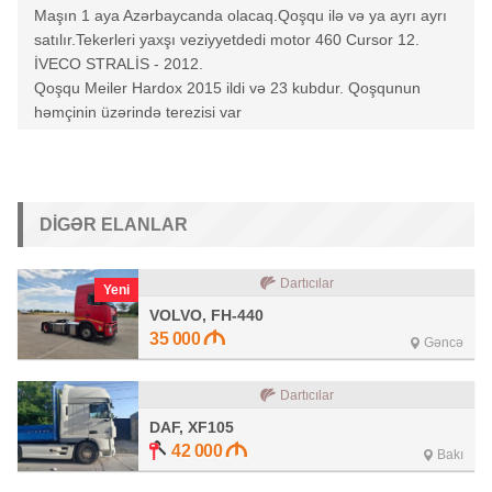
Maşın 1 aya Azərbaycanda olacaq.Qoşqu ilə və ya ayrı ayrı
satılır.Tekerleri yaxşı veziyyetdedi motor 460 Cursor 12.
İVECO STRALİS - 2012.
Qoşqu Meiler Hardox 2015 ildi və 23 kubdur. Qoşqunun
həmçinin üzərində terezisi var
DIGƏR ELANLAR
Dartıcılar
Yeni
VOLVO, FH-440
35 000
Gəncə
Dartıcılar
DAF, XF105
42 000
Bakı