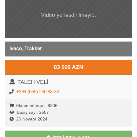
Video yerləşdirilməyib.
Iveco, Trakker
83 099 AZN
TALEH VELİ
+994 (055) 250 98-34
Elanın nömrəsi: 9306
Baxış sayı: 2657
26 Noyabr 2024