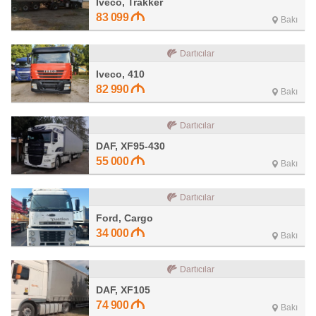
Iveco, Trakker
83 099
Bakı
Dartıcılar
Iveco, 410
82 990
Bakı
Dartıcılar
DAF, XF95-430
55 000
Bakı
Dartıcılar
Ford, Cargo
34 000
Bakı
Dartıcılar
DAF, XF105
74 900
Bakı