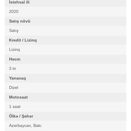
İstehsal ili
2020
Satış növü
Satış
Kredit / Lizinq
Lizinq
Həcm
3 tn
Yanacaq
Dizel
Motosaat
1 saat
Ölkə / Şəhər
Azərbaycan, Bakı