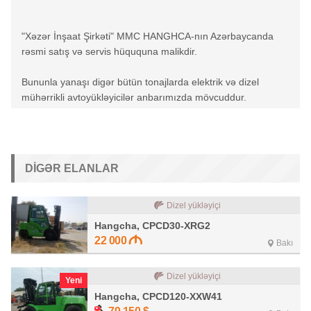
"Xəzər İnşaat Şirkəti" MMC HANGHCA-nın Azərbaycanda
rəsmi satış və servis hüququna malikdir.
Bununla yanaşı digər bütün tonajlarda elektrik və dizel
mühərrikli avtoyükləyicilər anbarımızda mövcuddur.
DIGƏR ELANLAR
Dizel yükləyiçi
Hangcha, CPCD30-XRG2
22 000
Bakı
Dizel yükləyiçi
Yeni
Hangcha, CPCD120-XXW41