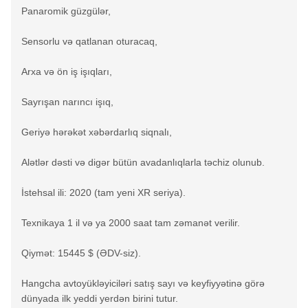
Panaromik güzgülər,
Sensorlu və qatlanan oturacaq,
Arxa və ön iş işıqları,
Sayrışan narıncı işıq,
Geriyə hərəkət xəbərdarlıq siqnalı,
Alətlər dəsti və digər bütün avadanlıqlarla təchiz olunub.
İstehsal ili: 2020 (tam yeni XR seriya).
Texnikaya 1 il və ya 2000 saat tam zəmanət verilir.
Qiymət: 15445 $ (ƏDV-siz).
Hangcha avtoyükləyiciləri satış sayı və keyfiyyətinə görə
dünyada ilk yeddi yerdən birini tutur.