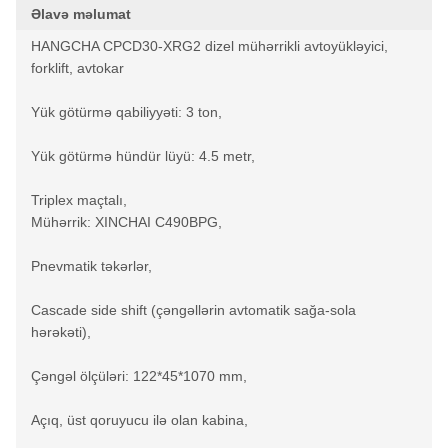
Əlavə məlumat
HANGCHA CPCD30-XRG2 dizel mühərrikli avtoyükləyici,
forklift, avtokar
Yük götürmə qabiliyyəti: 3 ton,
Yük götürmə hündür lüyü: 4.5 metr,
Triplex maçtalı,
Mühərrik: XINCHAI C490BPG,
Pnevmatik təkərlər,
Cascade side shift (çəngəllərin avtomatik sağa-sola
hərəkəti),
Çəngəl ölçüləri: 122*45*1070 mm,
Açıq, üst qoruyucu ilə olan kabina,