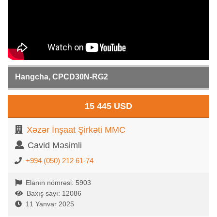
Hangcha, CPCD30N-RG2
15 445 USD
Xəzər İnşaat Şirkəti MMC
Cavid Məsimli
+994 (050) 212 61-74
Elanın nömrəsi: 5903
Baxış sayı: 12086
11 Yanvar 2025