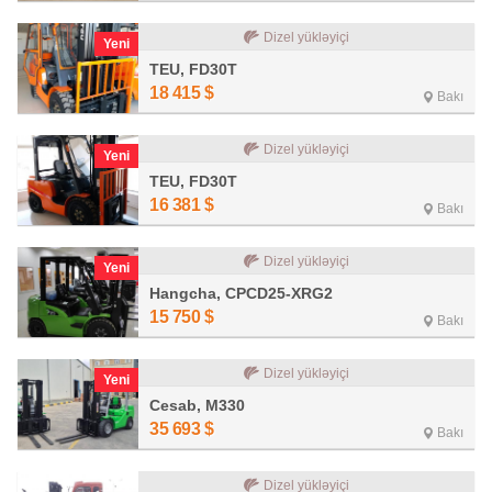
Dizel yükləyiçi
Yeni
TEU, FD30T
18 415
$
Bakı
Dizel yükləyiçi
Yeni
TEU, FD30T
16 381
$
Bakı
Dizel yükləyiçi
Yeni
Hangcha, CPCD25-XRG2
15 750
$
Bakı
Dizel yükləyiçi
Yeni
Cesab, M330
35 693
$
Bakı
Dizel yükləyiçi