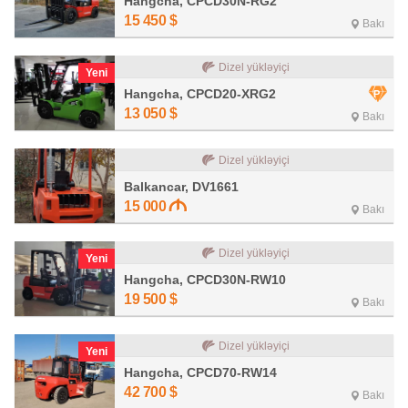
Hangcha, CPCD30N-RG2
15 450
$
Bakı
Dizel yükləyiçi
Yeni
Hangcha, CPCD20-XRG2
13 050
$
Bakı
Dizel yükləyiçi
Balkancar, DV1661
15 000
Bakı
Dizel yükləyiçi
Yeni
Hangcha, CPCD30N-RW10
19 500
$
Bakı
Dizel yükləyiçi
Yeni
Hangcha, CPCD70-RW14
42 700
$
Bakı