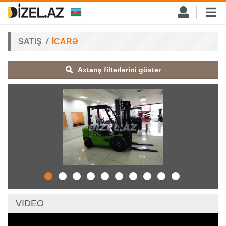
SATIŞ
İCARƏ
Axtarış filterlərini göstər
VIDEO