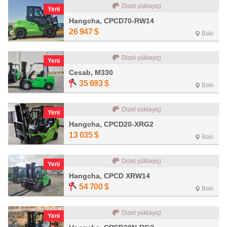
Dizel yükləyiçi
Yeni
Hangcha, CPCD70-RW14
26 947
$
Bakı
Dizel yükləyiçi
Yeni
Cesab, M330
35 693
$
Bakı
Dizel yükləyiçi
Yeni
Hangcha, CPCD20-XRG2
13 035
$
Bakı
Dizel yükləyiçi
Yeni
Hangcha, CPCD XRW14
54 700
$
Bakı
Dizel yükləyiçi
Yeni