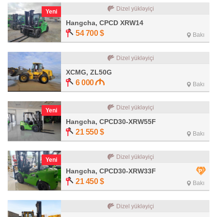
Dizel yükləyiçi
Yeni
Hangcha, CPCD XRW14
54 700
$
Bakı
Dizel yükləyiçi
XCMG, ZL50G
6 000
Bakı
Dizel yükləyiçi
Yeni
Hangcha, CPCD30-XRW55F
21 550
$
Bakı
Dizel yükləyiçi
Yeni
Hangcha, CPCD30-XRW33F
21 450
$
Bakı
Dizel yükləyiçi