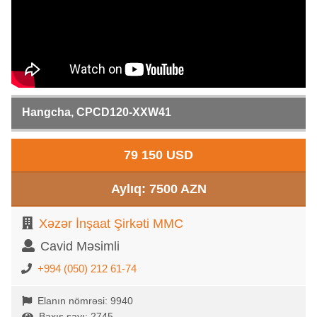
Hangcha, CPCD120-XXW41
79 150 USD
Aylıq: 7500 AZN
Xəzər İnşaat Şirkəti MMC
Cavid Məsimli
+994 (050) 212 61-74
Elanın nömrəsi: 9940
Baxış sayı: 2745