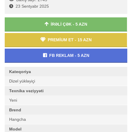
23 Sentyabr 2025
İRƏLİ ÇƏK - 5 AZN
PREMİUM ET - 15 AZN
FB REKLAM - 5 AZN
Kateqoriya
Dizel yükləyiçi
Texnika vəziyyəti
Yeni
Brend
Hangcha
Model