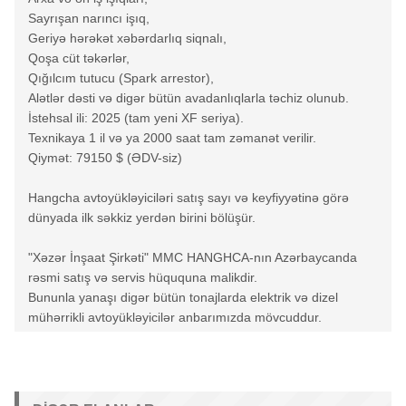
Sayrışan narıncı işıq,
Geriyə hərəkət xəbərdarlıq siqnalı,
Qoşa cüt təkərlər,
Qığılcım tutucu (Spark arrestor),
Alətlər dəsti və digər bütün avadanlıqlarla təchiz olunub.
İstehsal ili: 2025 (tam yeni XF seriya).
Texnikaya 1 il və ya 2000 saat tam zəmanət verilir.
Qiymət: 79150 $ (ƏDV-siz)
Hangcha avtoyükləyiciləri satış sayı və keyfiyyətinə görə
dünyada ilk səkkiz yerdən birini bölüşür.
"Xəzər İnşaat Şirkəti" MMC HANGHCA-nın Azərbaycanda
rəsmi satış və servis hüququna malikdir.
Bununla yanaşı digər bütün tonajlarda elektrik və dizel
mühərrikli avtoyükləyicilər anbarımızda mövcuddur.