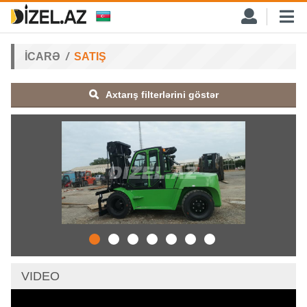
İCARƏ
SATIŞ
Axtarış filterlərini göstər
VIDEO