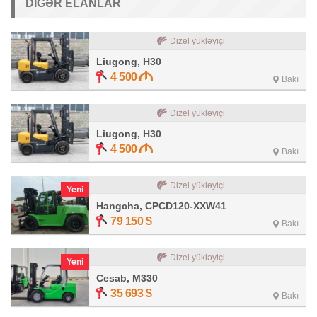
DIGƏR ELANLAR
Dizel yükləyiçi
Liugong, H30
4 500
Bakı
Dizel yükləyiçi
Liugong, H30
4 500
Bakı
Dizel yükləyiçi
Yeni
Hangcha, CPCD120-XXW41
79 150
$
Bakı
Dizel yükləyiçi
Yeni
Cesab, M330
35 693
$
Bakı