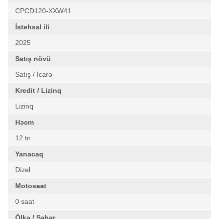
CPCD120-XXW41
İstehsal ili
2025
Satış növü
Satış / İcarə
Kredit / Lizinq
Lizinq
Həcm
12 tn
Yanacaq
Dizel
Motosaat
0 saat
Ölkə / Şəhər