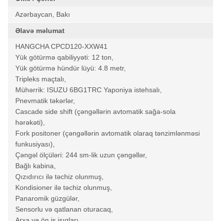
Azərbaycan, Bakı
Əlavə məlumat
HANGCHA CPCD120-XXW41
Yük götürmə qabiliyyəti: 12 ton,
Yük götürmə hündür lüyü: 4.8 metr,
Tripleks maçtalı,
Mühərrik: ISUZU 6BG1TRC Yaponiya istehsalı,
Pnevmatik təkərlər,
Cascade side shift (çəngəllərin avtomatik sağa-sola
hərəkəti),
Fork positoner (çəngəllərin avtomatik olaraq tənzimlənməsi
funkusiyası),
Çəngəl ölçüləri: 244 sm-lik uzun çəngəllər,
Bağlı kabina,
Qızıdırıcı ilə təchiz olunmuş,
Kondisioner ilə təchiz olunmuş,
Panaromik güzgülər,
Sensorlu və qatlanan oturacaq,
Arxa və ön iş işıqları,