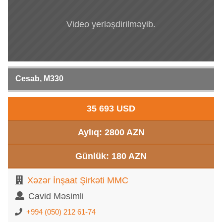
Video yerləşdirilməyib.
Cesab, M330
35 693 USD
Aylıq: 2800 AZN
Günlük: 180 AZN
Xəzər İnşaat Şirkəti MMC
Cavid Məsimli
+994 (050) 212 61-74