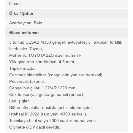
0 saat
Ölkə / Şəhər
Azərbaycan, Bakı
Əlavə məlumat
3 tonluq CESAB M330 çəngəlli avtoyükləyici, avtokar, forklfit.
Istehsalçı: Toyota,
Mühərrik: TOYOTA 1ZS dizel mühərrik,
Yük qaldırma hündürlüyü: 4.5 metr,
Triplex maçtalı,
Cascade sideshifter (çəngəllərin yanlara hərəkəti),
Pnevmatik təkərlər,
Çəngəlin ölçüləri: 122*45*1220 mm,
Çox funkusiyalı göstərgə paneli (pribor),
Led işıqlar,
Bütün növ alətlər dəsti ilə təchiz olunmuşdur.
İstehsal ili: 2024 (tam yeni M300 seriyalı).
Texnikaya bir il və ya 2000 saat zəmanət verilir.
Qiymətə ƏDV daxil deyildir.