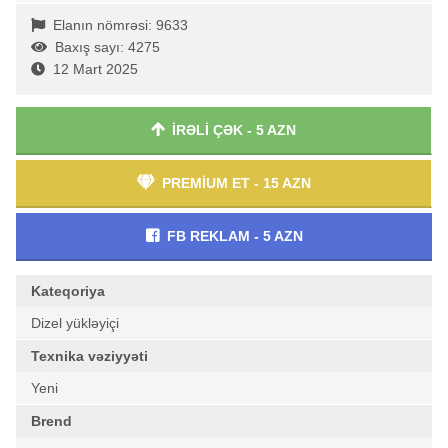
Elanın nömrəsi: 9633
Baxış sayı: 4275
12 Mart 2025
İRƏLİ ÇƏK - 5 AZN
PREMİUM ET - 15 AZN
FB REKLAM - 5 AZN
Kateqoriya
Dizel yükləyiçi
Texnika vəziyyəti
Yeni
Brend