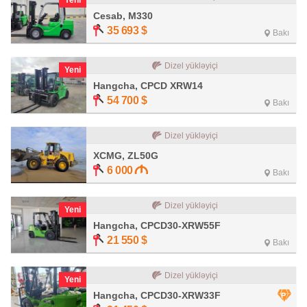
Yeni
Cesab, M330
35 693
$
Bakı
Dizel yükləyiçi
Yeni
Hangcha, CPCD XRW14
54 700
$
Bakı
Dizel yükləyiçi
XCMG, ZL50G
6 000
Bakı
Dizel yükləyiçi
Yeni
Hangcha, CPCD30-XRW55F
21 550
$
Bakı
Dizel yükləyiçi
Yeni
Hangcha, CPCD30-XRW33F