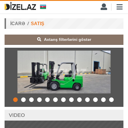
İCARƏ
SATIŞ
Axtarış filterlərini göstər
VIDEO