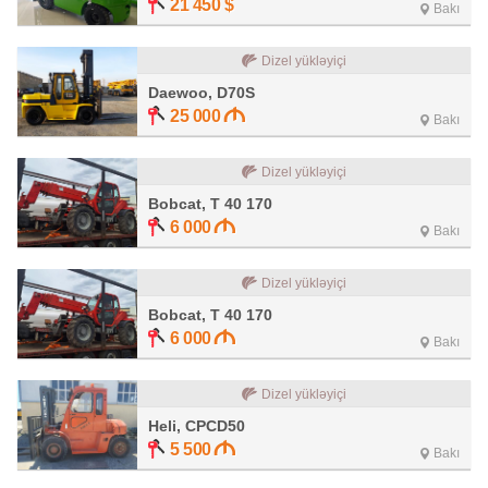
21 450
$
Bakı
Dizel yükləyiçi
Daewoo, D70S
25 000
Bakı
Dizel yükləyiçi
Bobcat, T 40 170
6 000
Bakı
Dizel yükləyiçi
Bobcat, T 40 170
6 000
Bakı
Dizel yükləyiçi
Heli, CPCD50
5 500
Bakı