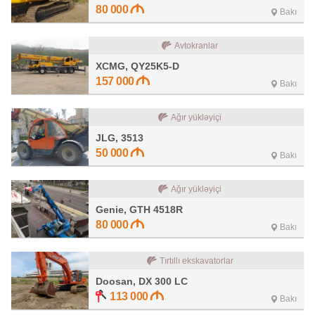
80 000
Bakı
Avtokranlar
XCMG, QY25K5-D
157 000
Bakı
Ağır yükləyiçi
JLG, 3513
50 000
Bakı
Ağır yükləyiçi
Genie, GTH 4518R
80 000
Bakı
Tırtıllı ekskavatorlar
Doosan, DX 300 LC
113 000
Bakı