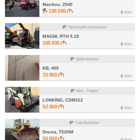
Manitou, 2540
195 000
Bakı
Teleskopik yükliyəcilər
MAGNI, RTH 5.18
165 000
Bakı
Qüllə kranları
KB, 405
35 000
Bakı
Mini - Traktor
LONKİNG, CDM312
52 000
Bakı
Tırtılı Buldozer
Dresta, TD20M
50 000
Bakı