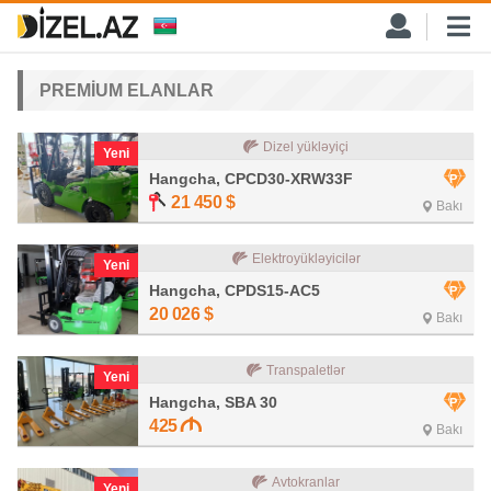
PREMİUM ELANLAR
Dizel yükləyiçi
Yeni
Hangcha, CPCD30-XRW33F
21 450
$
Bakı
Elektroyükləyicilər
Yeni
Hangcha, CPDS15-AC5
20 026
$
Bakı
Transpaletlər
Yeni
Hangcha, SBA 30
425
Bakı
Avtokranlar
Yeni