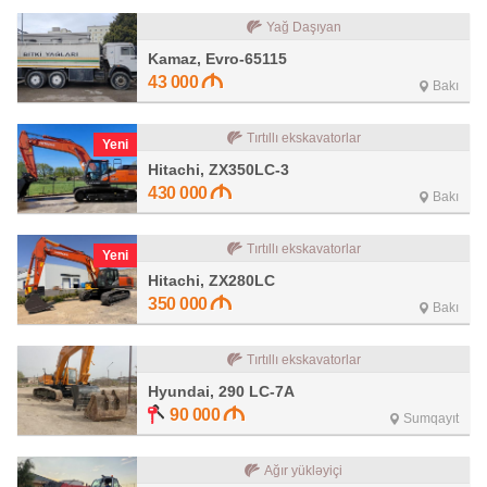
Yağ Daşıyan
Kamaz, Evro-65115
43 000
Bakı
Tırtıllı ekskavatorlar
Yeni
Hitachi, ZX350LC-3
430 000
Bakı
Tırtıllı ekskavatorlar
Yeni
Hitachi, ZX280LC
350 000
Bakı
Tırtıllı ekskavatorlar
Hyundai, 290 LC-7A
90 000
Sumqayıt
Ağır yükləyiçi