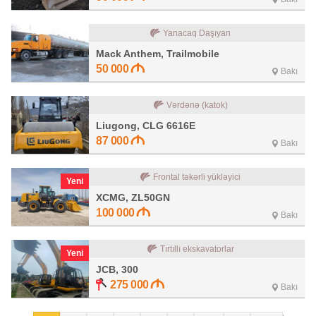
Yanacaq Daşıyan
Mack Anthem, Trailmobile
50 000
Bakı
Vərdənə (katok)
Liugong, CLG 6616E
87 000
Bakı
Frontal təkərli yükləyici
Yeni
XCMG, ZL50GN
100 000
Bakı
Tırtıllı ekskavatorlar
Yeni
JCB, 300
275 000
Bakı