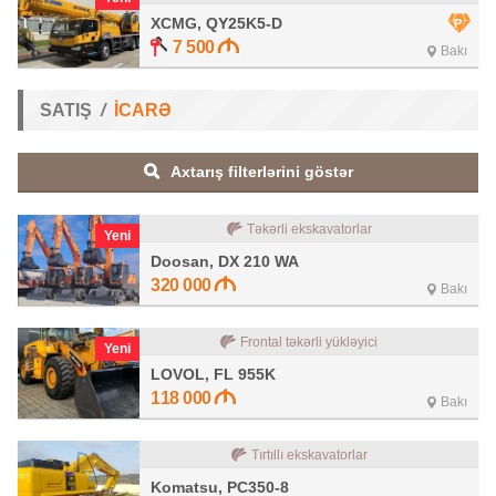
XCMG, QY25K5-D
7 500
Bakı
SATIŞ
İCARƏ
Axtarış filterlərini göstər
Təkərli ekskavatorlar
Yeni
Doosan, DX 210 WA
320 000
Bakı
Frontal təkərli yükləyici
Yeni
LOVOL, FL 955K
118 000
Bakı
Tırtıllı ekskavatorlar
Komatsu, PC350-8