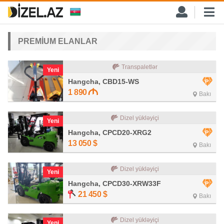
PREMİUM ELANLAR
Transpaletlər
Yeni
Hangcha, CBD15-WS
1 890
Bakı
Dizel yükləyiçi
Yeni
Hangcha, CPCD20-XRG2
13 050
$
Bakı
Dizel yükləyiçi
Yeni
Hangcha, CPCD30-XRW33F
21 450
$
Bakı
Dizel yükləyiçi
Yeni