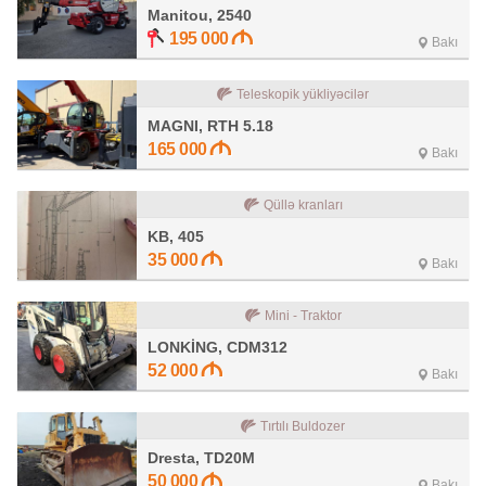
Manitou, 2540
195 000
Bakı
Teleskopik yükliyəcilər
MAGNI, RTH 5.18
165 000
Bakı
Qüllə kranları
KB, 405
35 000
Bakı
Mini - Traktor
LONKİNG, CDM312
52 000
Bakı
Tırtılı Buldozer
Dresta, TD20M
50 000
Bakı