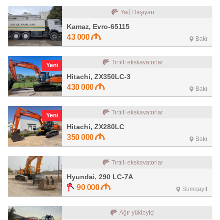
Yağ Daşıyan
Kamaz, Evro-65115
43 000
Bakı
Tırtıllı ekskavatorlar
Yeni
Hitachi, ZX350LC-3
430 000
Bakı
Tırtıllı ekskavatorlar
Yeni
Hitachi, ZX280LC
350 000
Bakı
Tırtıllı ekskavatorlar
Hyundai, 290 LC-7A
90 000
Sumqayıt
Ağır yükləyiçi