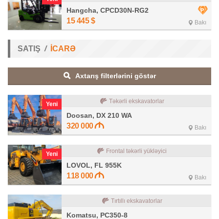
Hangcha, CPCD30N-RG2
15 445
$
Bakı
SATIŞ
İCARƏ
Axtarış filterlərini göstər
Təkərli ekskavatorlar
Yeni
Doosan, DX 210 WA
320 000
Bakı
Frontal təkərli yükləyici
Yeni
LOVOL, FL 955K
118 000
Bakı
Tırtıllı ekskavatorlar
Komatsu, PC350-8