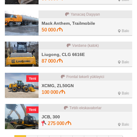
Yanacaq Daşıyan
Mack Anthem, Trailmobile
50 000
Bakı
Vərdənə (katok)
Liugong, CLG 6616E
87 000
Bakı
Frontal təkərli yükləyici
Yeni
XCMG, ZL50GN
100 000
Bakı
Tırtıllı ekskavatorlar
Yeni
JCB, 300
275 000
Bakı