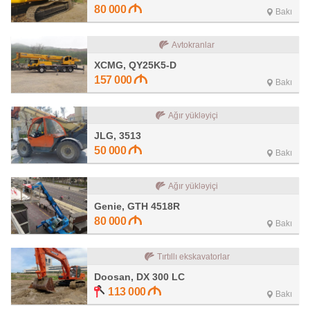
80 000
Bakı
Avtokranlar
XCMG, QY25K5-D
157 000
Bakı
Ağır yükləyiçi
JLG, 3513
50 000
Bakı
Ağır yükləyiçi
Genie, GTH 4518R
80 000
Bakı
Tırtıllı ekskavatorlar
Doosan, DX 300 LC
113 000
Bakı