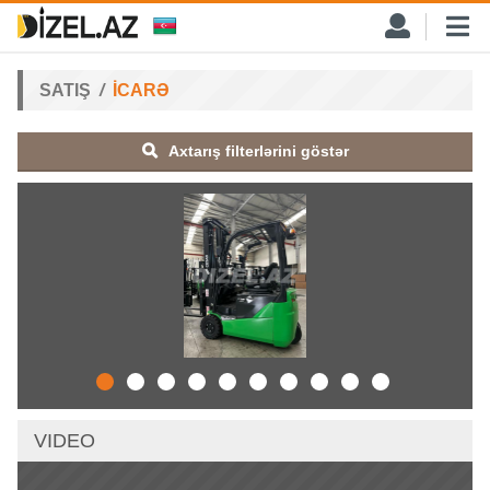
SATIŞ
İCARƏ
Axtarış filterlərini göstər
VIDEO