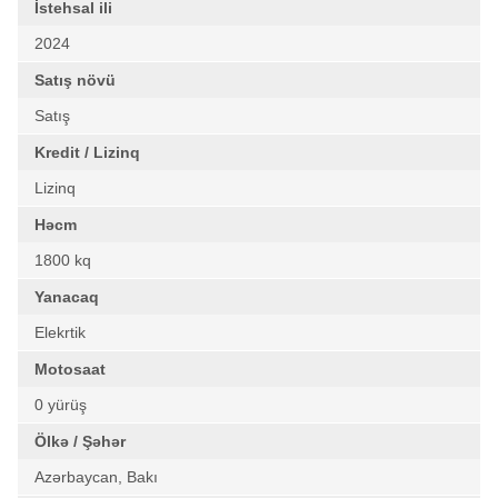
İstehsal ili
2024
Satış növü
Satış
Kredit / Lizinq
Lizinq
Həcm
1800 kq
Yanacaq
Elekrtik
Motosaat
0 yürüş
Ölkə / Şəhər
Azərbaycan, Bakı