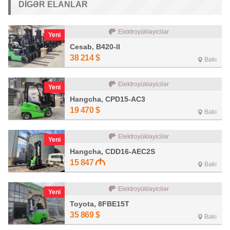
DIGƏR ELANLAR
Elektroyükləyicilər
Yeni
Cesab, B420-II
38 214
$
Bakı
Elektroyükləyicilər
Yeni
Hangcha, CPD15-AC3
19 470
$
Bakı
Elektroyükləyicilər
Yeni
Hangcha, CDD16-AEC2S
15 847
Bakı
Elektroyükləyicilər
Yeni
Toyota, 8FBE15T
35 869
$
Bakı