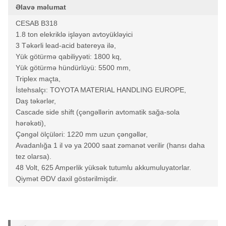
Əlavə məlumat
CESAB B318
1.8 ton elekriklə işləyən avtoyükləyici
3 Təkərli lead-acid batereya ilə,
Yük götürmə qabiliyyəti: 1800 kq,
Yük götürmə hündürlüyü: 5500 mm,
Triplex maçta,
İstehsalçı: TOYOTA MATERIAL HANDLING EUROPE,
Daş təkərlər,
Cascade side shift (çəngəllərin avtomatik sağa-sola
hərəkəti),
Çəngəl ölçüləri: 1220 mm uzun çəngəllər,
Avadanlığa 1 il və ya 2000 saat zəmanət verilir (hansı daha
tez olarsa).
48 Volt, 625 Amperlik yüksək tutumlu akkumuluyatorlar.
Qiymət ƏDV daxil göstərilmişdir.