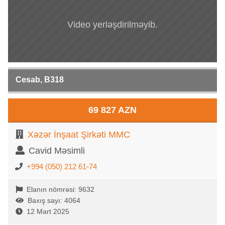
Video yerləşdirilməyib.
Cesab, B318
69 827 AZN
Xəzər İnşaat Şirkəti MMC
Cavid Məsimli
+994 (050) 212 61-74
Elanın nömrəsi: 9632
Baxış sayı: 4064
12 Mart 2025