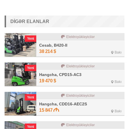
DIGƏR ELANLAR
Elektroyükləyicilər
Yeni
Cesab, B420-II
38 214
$
Bakı
Elektroyükləyicilər
Yeni
Hangcha, CPD15-AC3
19 470
$
Bakı
Elektroyükləyicilər
Yeni
Hangcha, CDD16-AEC2S
15 847
Bakı
Elektroyükləyicilər
Yeni