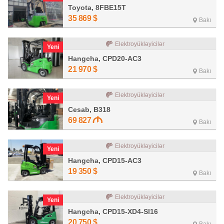
Toyota, 8FBE15T
35 869
$
Bakı
Elektroyükləyicilər
Yeni
Hangcha, CPD20-AC3
21 970
$
Bakı
Elektroyükləyicilər
Yeni
Cesab, B318
69 827
Bakı
Elektroyükləyicilər
Yeni
Hangcha, CPD15-AC3
19 350
$
Bakı
Elektroyükləyicilər
Yeni
Hangcha, CPD15-XD4-SI16
20 750
$