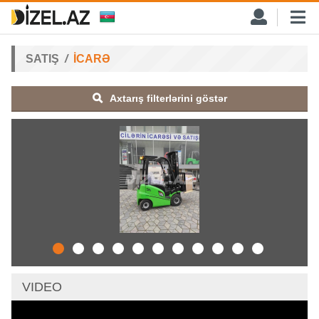
SATIŞ
İCARƏ
Axtarış filterlərini göstər
VIDEO