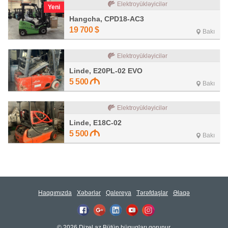
Elektroyükləyicilər
Yeni
Hangcha, CPD18-AC3
19 700
$
Bakı
Elektroyükləyicilər
Linde, E20PL-02 EVO
5 500
Bakı
Elektroyükləyicilər
Linde, E18C-02
5 500
Bakı
Haqqımızda
Xəbərlər
Qalereya
Tərəfdaşlar
Əlaqə
© 2026 Dizel.az Bütün hüquqları qorunur.