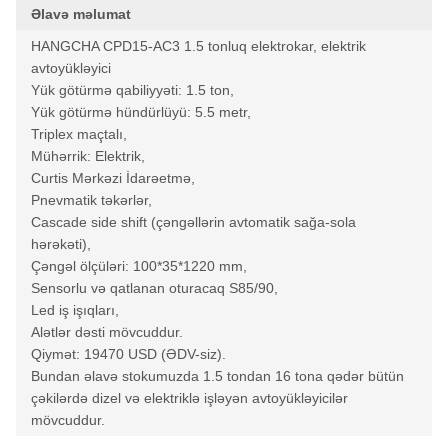
Əlavə məlumat
HANGCHA CPD15-AC3 1.5 tonluq elektrokar, elektrik
avtoyükləyici
Yük götürmə qabiliyyəti: 1.5 ton,
Yük götürmə hündürlüyü: 5.5 metr,
Triplex maçtalı,
Mühərrik: Elektrik,
Curtis Mərkəzi İdarəetmə,
Pnevmatik təkərlər,
Cascade side shift (çəngəllərin avtomatik sağa-sola
hərəkəti),
Çəngəl ölçüləri: 100*35*1220 mm,
Sensorlu və qatlanan oturacaq S85/90,
Led iş işıqları,
Alətlər dəsti mövcuddur.
Qiymət: 19470 USD (ƏDV-siz).
Bundan əlavə stokumuzda 1.5 tondan 16 tona qədər bütün
çəkilərdə dizel və elektriklə işləyən avtoyükləyicilər
mövcuddur.