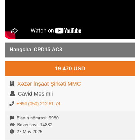
Hangcha, CPD15-AC3
19 470 USD
Xəzər İnşaat Şirkəti MMC
Cavid Məsimli
+994 (050) 212 61-74
Elanın nömrəsi: 5980
Baxış sayı: 14882
27 May 2025