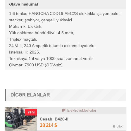
Əlavə məlumat
1.6 tonluq HANGCHA CDD16-AEC2S elektriklə işləyən palet
stacker, ştablyor, çəngəlli yükləyici
Mühərrik: Elektrik,
Yük qaldırma hündürlüyü: 4.5 metr,
Triplex maçtalı,
24 Volt, 240 Amperlik tutumlu akkumuluyatorlu,
İstehsal ili: 2025.
Texnikaya 1 il və ya 1000 saat zəmanət verilir.
Qiymət: 7900 USD (ƏDV-siz)
DIGƏR ELANLAR
Elektroyükləyicilər
Yeni
Cesab, B420-II
38 214
$
Bakı