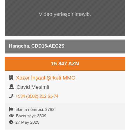
Video yerləşdirilməyib.
Hangcha, CDD16-AEC2S
15 847 AZN
Xəzər İnşaat Şirkəti MMC
Cavid Məsimli
+994 (0502) 212 61-74
Elanın nömrəsi: 9762
Baxış sayı: 3809
27 May 2025