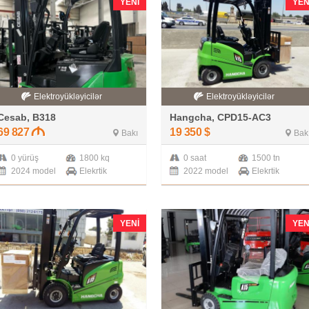
YENI
YEN
Elektroyükləyicilər
Elektroyükləyicilər
Cesab, B318
Hangcha, CPD15-AC3
69 827
19 350
$
Bakı
Bak
0 yürüş
1800 kq
0 saat
1500 tn
2024 model
Elekrtik
2022 model
Elekrtik
YENI
YEN