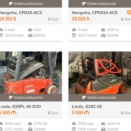
Elektroyükləyicilər
Elektroyükləyicilər
Hangcha, CPD15-AC3
Hangcha, CPDS15-AC5
19 350
$
20 026
$
Bakı
Bak
0 saat
8 kvt
0 saat
1500 tn
2023 model
Elekrtik
2021 model
Elekrtik
Elektroyükləyicilər
Elektroyükləyicilər
Linde, E20PL-02 EVO
Linde, E18C-02
5 500
5 500
Bakı
Bak
3000 saat
2700 kvt
3000 saat
2420 kvt
2011 model
Elekrtik
2006 model
Elekrtik