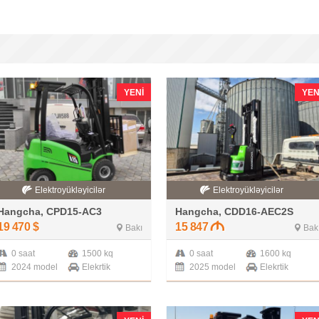
YENI
YEN
Elektroyükləyicilər
Elektroyükləyicilər
Hangcha, CPD15-AC3
Hangcha, CDD16-AEC2S
19 470
$
15 847
Bakı
Bak
0 saat
1500 kq
0 saat
1600 kq
2024 model
Elekrtik
2025 model
Elekrtik