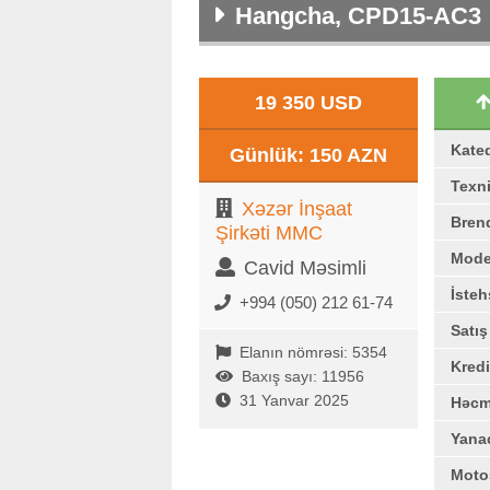
Hangcha, CPD15-AC3
19 350 USD
Kate
Günlük: 150 AZN
Texni
Xəzər İnşaat
Bren
Şirkəti MMC
Mode
Cavid Məsimli
İstehs
+994 (050) 212 61-74
Satı
Elanın nömrəsi: 5354
Kredi
Baxış sayı: 11956
31 Yanvar 2025
Həc
Yana
Moto