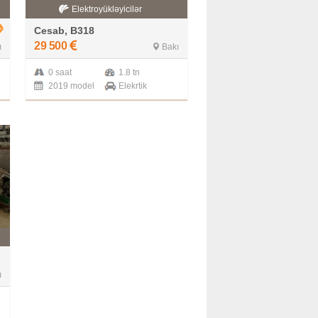
Elektroyükləyicilər
Cesab, B318
29 500
ı
Bakı
0 saat
1.8 tn
2019 model
Elekrtik
ı