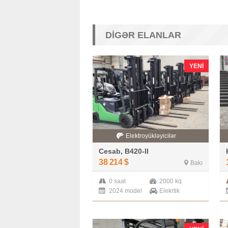
DIGƏR ELANLAR
YENI
Elektroyükləyicilər
Cesab, B420-II
38 214
$
Bakı
0 saat
2000 kq
2024 model
Elekrtik