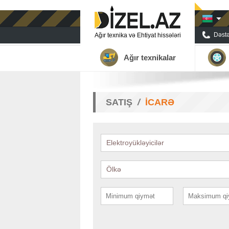
Dəstə
Ağır texnika və Ehtiyat hissələri
Ağır texnikalar
SATIŞ
İCARƏ
Elektroyükləyicilər
Ölkə