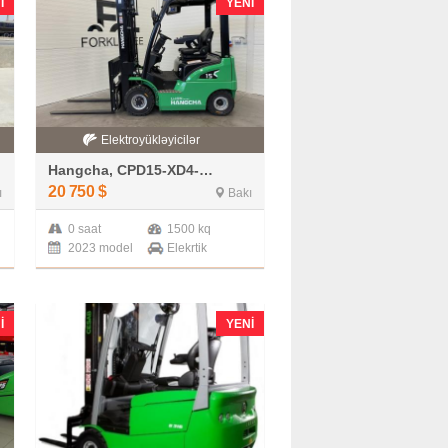
I
YENI
Elektroyükləyicilər
Hangcha, CPD15-XD4-SI16
20 750
$
ı
Bakı
0 saat
1500 kq
2023 model
Elekrtik
I
YENI