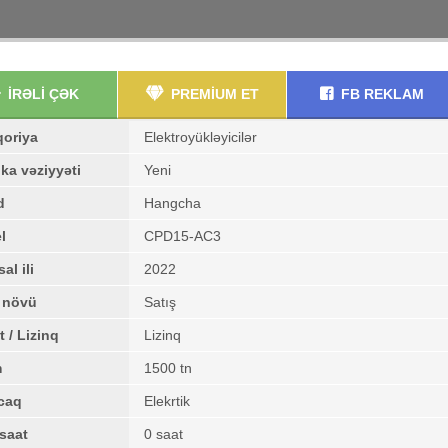
İRƏLİ ÇƏK
PREMİUM ET
FB REKLAM
qoriya
Elektroyükləyicilər
ka vəziyyəti
Yeni
d
Hangcha
l
CPD15-AC3
al ili
2022
ş növü
Satış
t / Lizinq
Lizinq
m
1500 tn
caq
Elekrtik
saat
0 saat