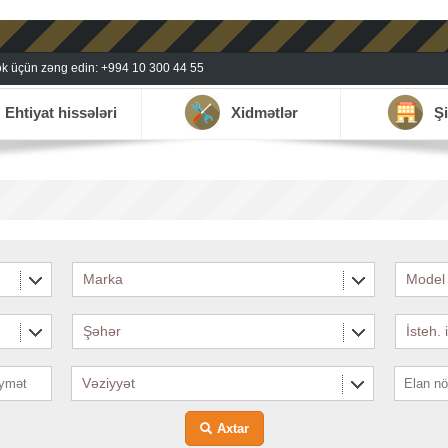
k üçün zəng edin: +994 10 300 44 55
Ehtiyat hissələri
Xidmətlər
Şi
Marka
Model
Şəhər
İsteh. 
Vəziyyət
Axtar