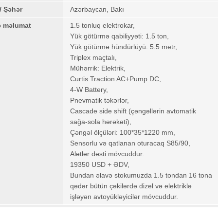
/ Şəhər
Azərbaycan, Bakı
ə məlumat
1.5 tonluq elektrokar,
Yük götürmə qabiliyyəti: 1.5 ton,
Yük götürmə hündürlüyü: 5.5 metr,
Triplex maçtalı,
Mühərrik: Elektrik,
Curtis Traction AC+Pump DC,
4-W Battery,
Pnevmatik təkərlər,
Cascade side shift (çəngəllərin avtomatik
sağa-sola hərəkəti),
Çəngəl ölçüləri: 100*35*1220 mm,
Sensorlu və qatlanan oturacaq S85/90,
Alətlər dəsti mövcuddur.
19350 USD + ƏDV,
Bundan əlavə stokumuzda 1.5 tondan 16 tona
qədər bütün çəkilərdə dizel və elektriklə
işləyən avtoyükləyicilər mövcuddur.