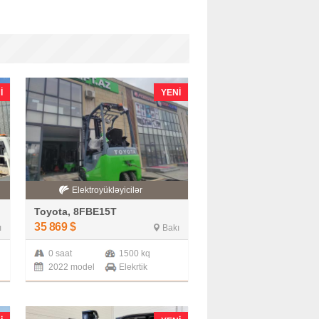
I
YENI
Elektroyükləyicilər
Toyota, 8FBE15T
35 869
$
ı
Bakı
0 saat
1500 kq
2022 model
Elekrtik