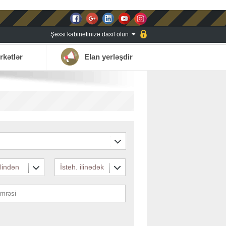
Şəxsi kabinetinizə daxil olun
rkətlər
Elan yerləşdir
ilindən
İsteh. ilinədək