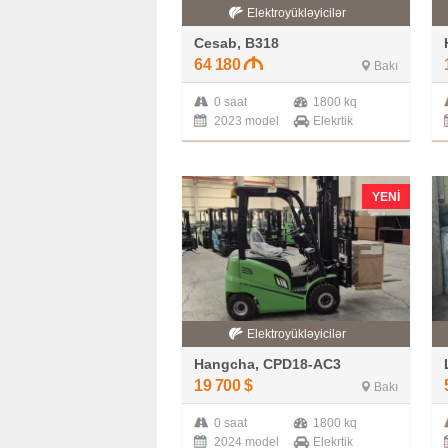
Elektroyükləyicilər
Cesab, B318
64 180
Bakı
0 saat
1800 kq
2023 model
Elekrtik
YENI
Elektroyükləyicilər
Hangcha, CPD18-AC3
19 700
$
Bakı
0 saat
1800 kq
2024 model
Elekrtik