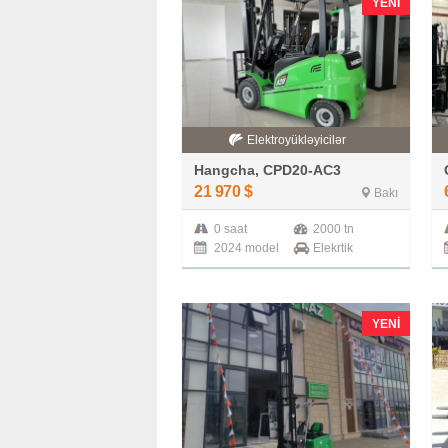
YENI
Elektroyükləyicilər
Hangcha, CPD20-AC3
21 970
$
Bakı
0 saat
2000 tn
2024 model
Elekrtik
YENI