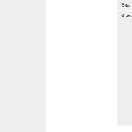
Ölkə 
Əlav