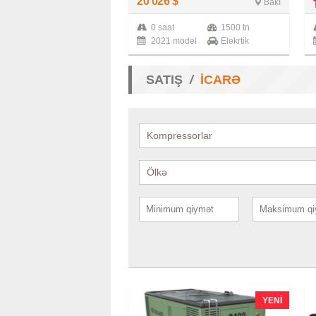
20 026
$
Bakı
0 saat
1500 tn
2021 model
Elekrtik
SATIŞ
İCARƏ
Kompressorlar
Ölkə
YENI