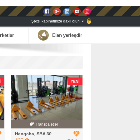
Şəxsi kabinetinizə daxil olun
rkətlər
Elan yerləşdir
I
YENI
Transpaletlər
Hangcha, SBA 30