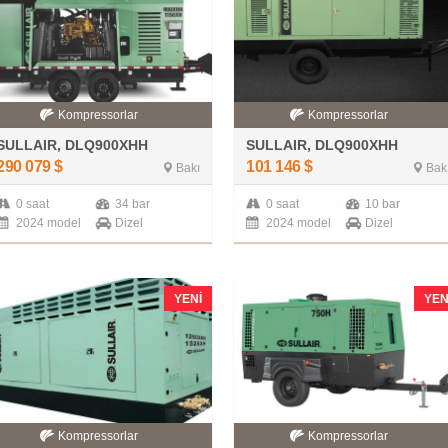
Kompressorlar
Kompressorlar
SULLAIR, DLQ900XHH
SULLAIR, DLQ900XHH
290 079
$
101 146
$
Bakı
Bak
0 saat
34 bar
0 saat
10 bar
2024 model
Dizel
2024 model
Dizel
YENI
YEN
Kompressorlar
Kompressorlar