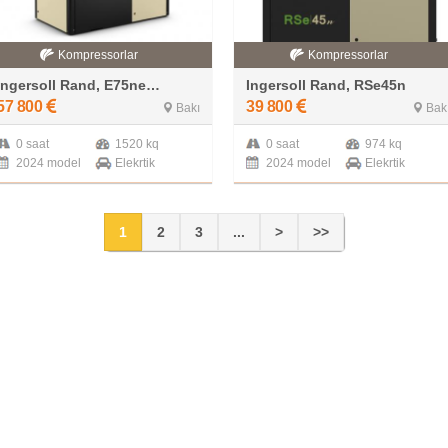
Kompressorlar
Kompressorlar
Ingersoll Rand, E75ne-W
Ingersoll Rand, RSe45n
57 800
39 800
Bakı
Bak
0 saat
1520 kq
0 saat
974 kq
2024 model
Elekrtik
2024 model
Elekrtik
1
2
3
...
>
>>