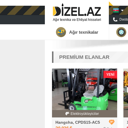
Dəstə
Ağır texnika və Ehtiyat hissələri
Ağır texnikalar
PREMİUM ELANLAR
YENI
Elektroyükləyicilər
Hangcha, CPDS15-AC5