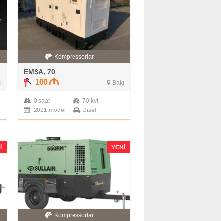
Kompressorlar
EMSA, 70
100
ı
Bakı
0 saat
70 kvt
2021 model
Dizel
I
YENI
Kompressorlar