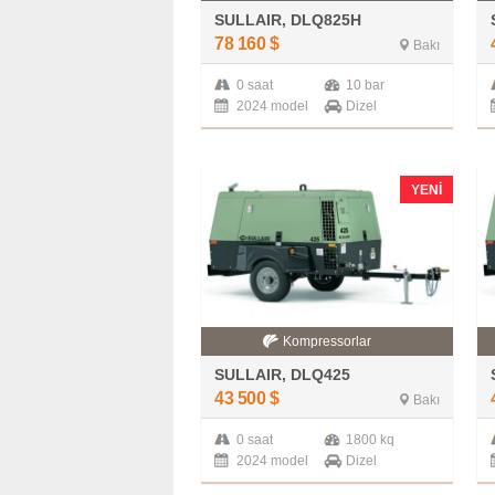
SULLAIR, DLQ825H
78 160
$
Bakı
0 saat
10 bar
2024 model
Dizel
YENI
Kompressorlar
SULLAIR, DLQ425
43 500
$
Bakı
0 saat
1800 kq
2024 model
Dizel