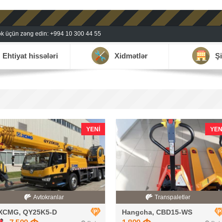
k üçün zəng edin: +994 10 300 44 55
Ehtiyat hissələri
Xidmətlər
Şi
YENI
YEN
Avtokranlar
Transpaletlər
XCMG, QY25K5-D
Hangcha, CBD15-WS