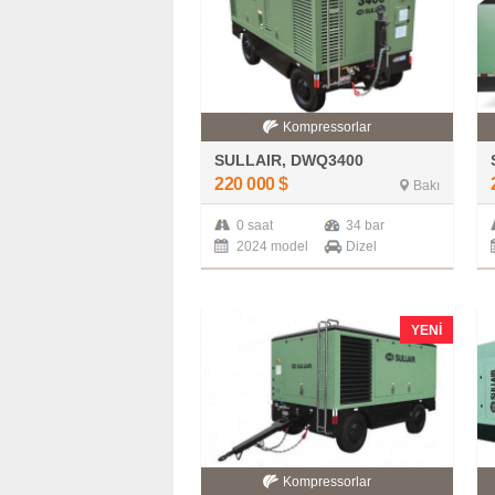
Kompressorlar
SULLAIR, DWQ3400
220 000
$
Bakı
0 saat
34 bar
2024 model
Dizel
YENI
Kompressorlar