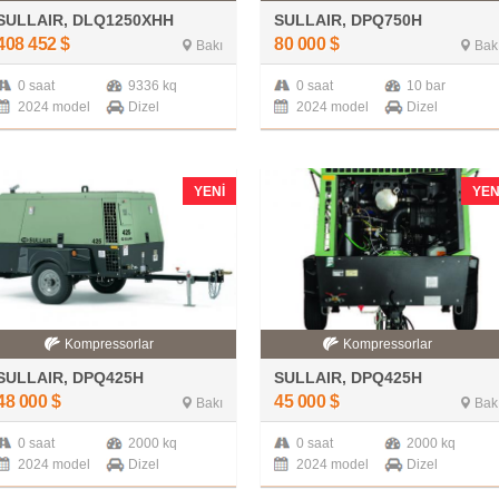
SULLAIR, DLQ1250XHH
SULLAIR, DPQ750H
408 452
$
80 000
$
Bakı
Bak
0 saat
9336 kq
0 saat
10 bar
2024 model
Dizel
2024 model
Dizel
YENI
YEN
Kompressorlar
Kompressorlar
SULLAIR, DPQ425H
SULLAIR, DPQ425H
48 000
$
45 000
$
Bakı
Bak
0 saat
2000 kq
0 saat
2000 kq
2024 model
Dizel
2024 model
Dizel