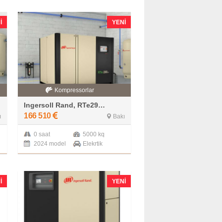
I
YENI
Kompressorlar
Ingersoll Rand, RTe290ie
166 510
ı
Bakı
0 saat
5000 kq
2024 model
Elekrtik
I
YENI