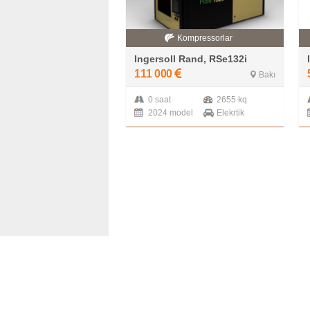
Kompressorlar
Ingersoll Rand, RSe132i
111 000
Bakı
0 saat
2655 kq
2024 model
Elekrtik