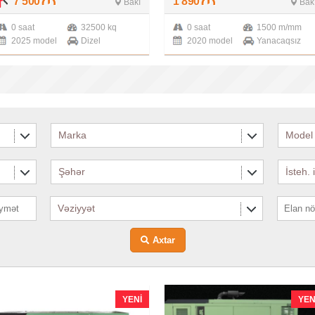
7 500
1 890
Bakı
Bak
0 saat
32500 kq
0 saat
1500 m/mm
2025 model
Dizel
2020 model
Yanacaqsız
Marka
Model
Şəhər
İsteh. 
Vəziyyət
Axtar
YENI
YEN