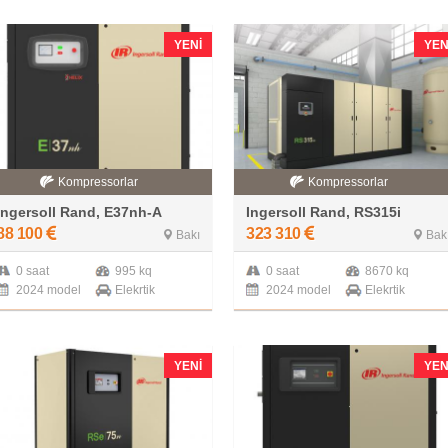
YENI
YEN
Kompressorlar
Kompressorlar
Ingersoll Rand, E37nh-A
Ingersoll Rand, RS315i
88 100
323 310
Bakı
Bak
0 saat
995 kq
0 saat
8670 kq
2024 model
Elekrtik
2024 model
Elekrtik
YENI
YEN