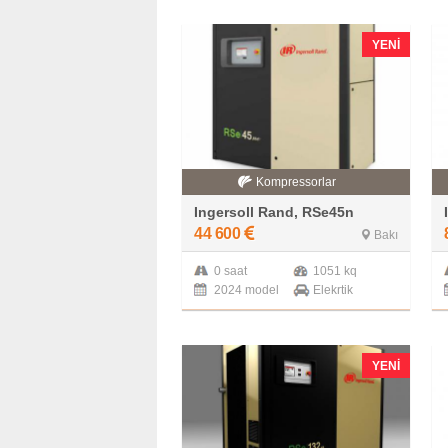
YENI
Kompressorlar
Ingersoll Rand, RSe45n
44 600
Bakı
0 saat
1051 kq
2024 model
Elekrtik
YENI