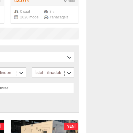
425
ı
Bakı
0 saat
3 tn
2020 model
Yanacaqsız
ilindən
İsteh. ilinədək
I
YENI