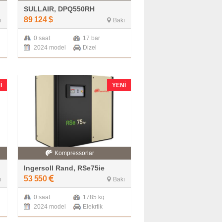
SULLAIR, DPQ550RH
89 124
$
ı
Bakı
0 saat
17 bar
2024 model
Dizel
I
YENI
Kompressorlar
Ingersoll Rand, RSe75ie
53 550
ı
Bakı
0 saat
1785 kq
2024 model
Elekrtik