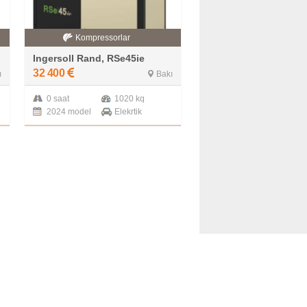
Kompressorlar
Ingersoll Rand, RSe45ie
32 400
ı
Bakı
0 saat
1020 kq
2024 model
Elekrtik