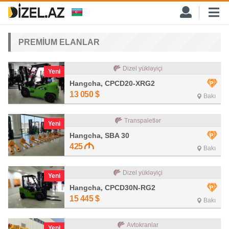
PREMİUM ELANLAR
Dizel yükləyiçi
Yeni
Hangcha, CPCD20-XRG2
13 050
$
Bakı
Transpaletlər
Yeni
Hangcha, SBA 30
425
Bakı
Dizel yükləyiçi
Yeni
Hangcha, CPCD30N-RG2
15 445
$
Bakı
Avtokranlar
Yeni