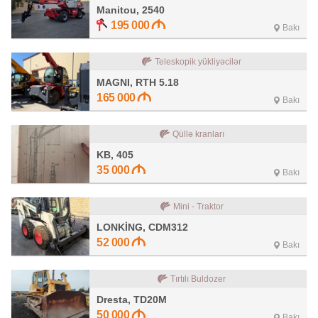
Manitou, 2540
195 000
Bakı
Teleskopik yükliyəcilər
MAGNI, RTH 5.18
165 000
Bakı
Qüllə kranları
KB, 405
35 000
Bakı
Mini - Traktor
LONKİNG, CDM312
52 000
Bakı
Tırtılı Buldozer
Dresta, TD20M
50 000
Bakı