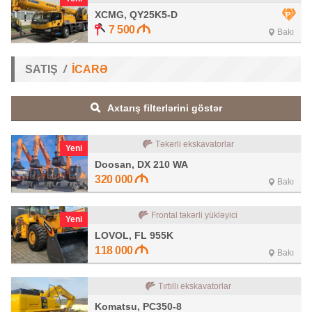
XCMG, QY25K5-D
7 500
Bakı
SATIŞ
İCARƏ
Axtarış filterlərini göstər
Təkərli ekskavatorlar
Yeni
Doosan, DX 210 WA
320 000
Bakı
Frontal təkərli yükləyici
Yeni
LOVOL, FL 955K
118 000
Bakı
Tırtıllı ekskavatorlar
Komatsu, PC350-8