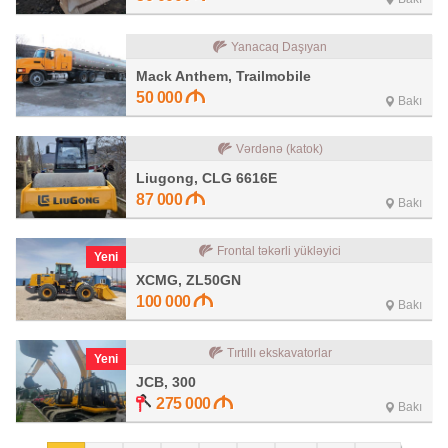
Yanacaq Daşıyan
Mack Anthem, Trailmobile
50 000
Bakı
Vərdənə (katok)
Liugong, CLG 6616E
87 000
Bakı
Frontal təkərli yükləyici
Yeni
XCMG, ZL50GN
100 000
Bakı
Tırtıllı ekskavatorlar
Yeni
JCB, 300
275 000
Bakı