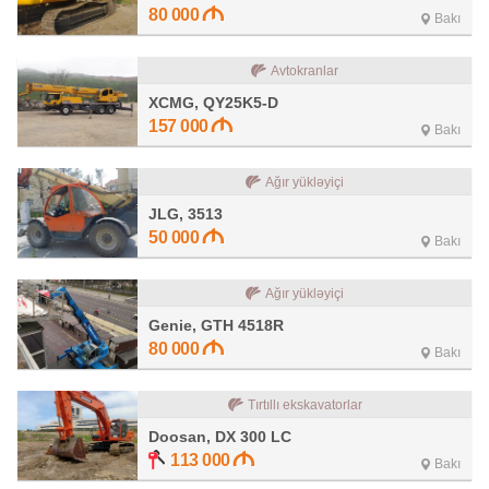
80 000
Bakı
Avtokranlar
XCMG, QY25K5-D
157 000
Bakı
Ağır yükləyiçi
JLG, 3513
50 000
Bakı
Ağır yükləyiçi
Genie, GTH 4518R
80 000
Bakı
Tırtıllı ekskavatorlar
Doosan, DX 300 LC
113 000
Bakı