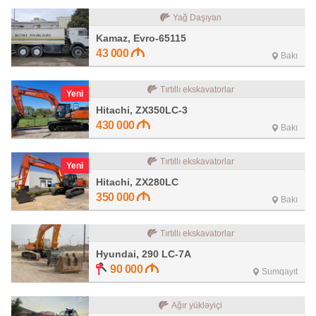
Yağ Daşıyan
Kamaz, Evro-65115
43 000
Bakı
Tırtıllı ekskavatorlar
Yeni
Hitachi, ZX350LC-3
430 000
Bakı
Tırtıllı ekskavatorlar
Yeni
Hitachi, ZX280LC
350 000
Bakı
Tırtıllı ekskavatorlar
Hyundai, 290 LC-7A
90 000
Sumqayıt
Ağır yükləyiçi