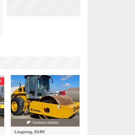
I
Vərdənə (katok)
Liugong, 614H