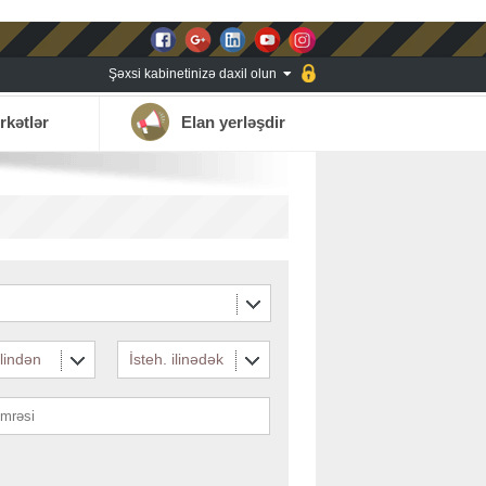
Şəxsi kabinetinizə daxil olun
rkətlər
Elan yerləşdir
ilindən
İsteh. ilinədək