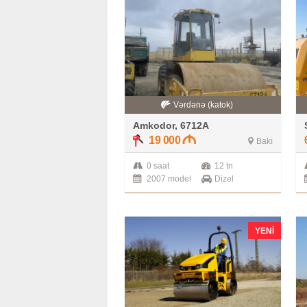
Vərdənə (katok)
Amkodor, 6712A
19 000
Bakı
0 saat
12 tn
2007 model
Dizel
YENI