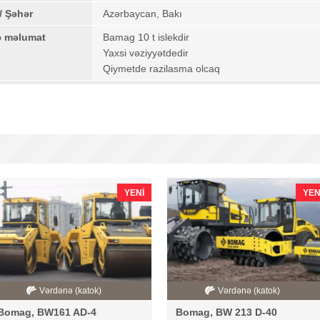
/ Şəhər
Azərbaycan, Bakı
ə məlumat
Bamag 10 t islekdir
Yaxsi vəziyyətdedir
Qiymetde razilasma olcaq
YENI
YEN
Vərdənə (katok)
Vərdənə (katok)
Bomag, BW161 AD-4
Bomag, BW 213 D-40