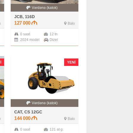
Vərdənə (katok)
JCB, 116D
127 000
ı
Bakı
0 saat
12 tn
2024 model
Dizel
I
YENI
Vərdənə (katok)
CAT, CS 12GC
144 000
ı
Bakı
0 saat
121 at g.