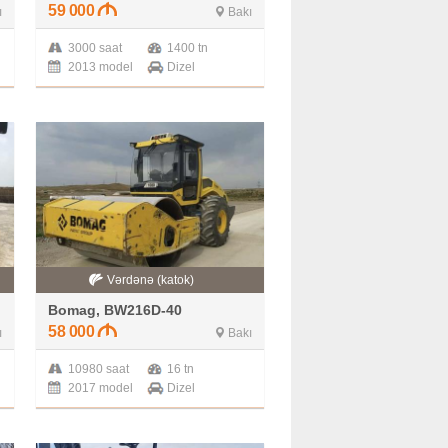
59 000
ı
Bakı
3000 saat
1400 tn
2013 model
Dizel
Vərdənə (katok)
Bomag, BW216D-40
58 000
ı
Bakı
10980 saat
16 tn
2017 model
Dizel