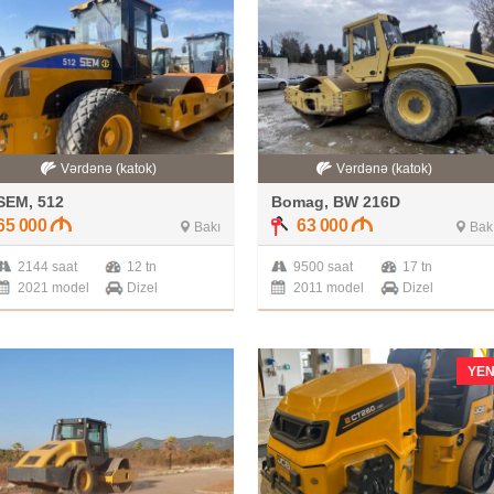
Vərdənə (katok)
Vərdənə (katok)
SEM, 512
Bomag, BW 216D
65 000
63 000
Bakı
Bak
2144 saat
12 tn
9500 saat
17 tn
2021 model
Dizel
2011 model
Dizel
YEN