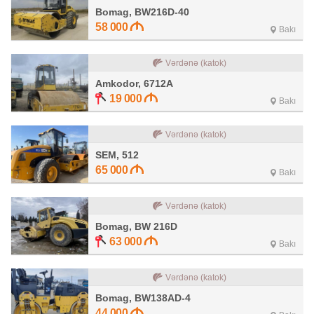
Bomag, BW216D-40
58 000
Bakı
Vərdənə (katok)
Amkodor, 6712A
19 000
Bakı
Vərdənə (katok)
SEM, 512
65 000
Bakı
Vərdənə (katok)
Bomag, BW 216D
63 000
Bakı
Vərdənə (katok)
Bomag, BW138AD-4
44 000