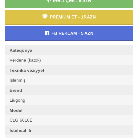
İRƏLİ ÇƏK - 5 AZN
PREMİUM ET - 15 AZN
FB REKLAM - 5 AZN
Kateqoriya
Vərdənə (katok)
Texnika vəziyyəti
İşlənmiş
Brend
Liugong
Model
CLG 6616E
İstehsal ili