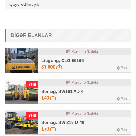
Qeyd edilməyib
DIGƏR ELANLAR
Vərdənə (katok)
Liugong, CLG 6616E
87 000
Bakı
Vərdənə (katok)
Yeni
Bomag, BW161 AD-4
140
Bakı
Vərdənə (katok)
Yeni
Bomag, BW 213 D-40
170
Bakı