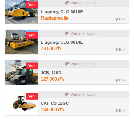
Vərdənə (katok)
Yeni
Liugong, CLG 6616E
Razılaşma ilə
Bakı
Vərdənə (katok)
Yeni
Liugong, CLG 6614E
76 500
Bakı
Vərdənə (katok)
Yeni
JCB, 116D
127 000
Bakı
Vərdənə (katok)
Yeni
CAT, CS 12GC
144 000
Bakı