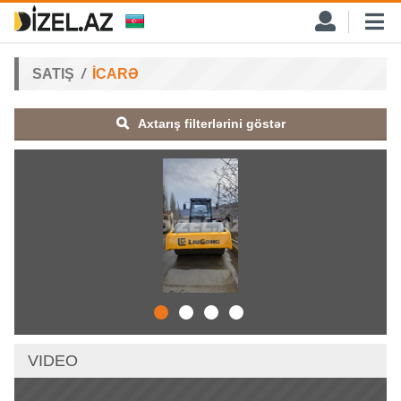
SATIŞ
İCARƏ
Axtarış filterlərini göstər
VIDEO