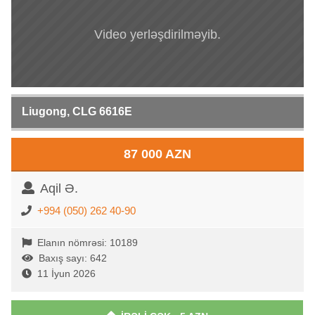
Video yerləşdirilməyib.
Liugong, CLG 6616E
87 000 AZN
Aqil Ə.
+994 (050) 262 40-90
Elanın nömrəsi: 10189
Baxış sayı: 642
11 İyun 2026