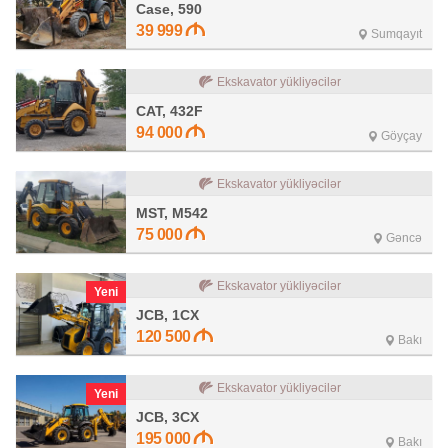
Case, 590
39 999
Sumqayıt
Ekskavator yükliyəcilər
CAT, 432F
94 000
Göyçay
Ekskavator yükliyəcilər
MST, M542
75 000
Gəncə
Ekskavator yükliyəcilər
Yeni
JCB, 1CX
120 500
Bakı
Ekskavator yükliyəcilər
Yeni
JCB, 3CX
195 000
Bakı