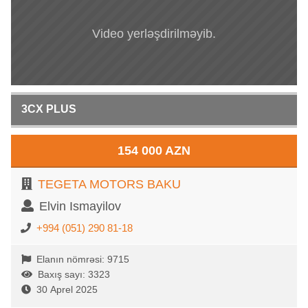
Video yerləşdirilməyib.
3CX PLUS
154 000 AZN
TEGETA MOTORS BAKU
Elvin Ismayilov
+994 (051) 290 81-18
Elanın nömrəsi: 9715
Baxış sayı: 3323
30 Aprel 2025