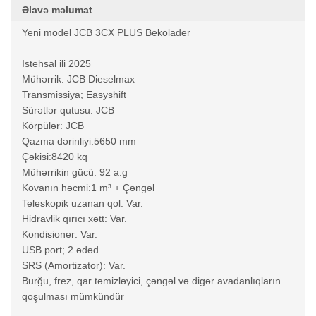
Əlavə məlumat
Yeni model JCB 3CX PLUS Bekolader
Istehsal ili 2025
Mühərrik: JCB Dieselmax
Transmissiya; Easyshift
Sürətlər qutusu: JCB
Körpülər: JCB
Qazma dərinliyi:5650 mm
Çəkisi:8420 kq
Mühərrikin gücü: 92 a.g
Kovanın həcmi:1 m³ + Çəngəl
Teleskopik uzanan qol: Var.
Hidravlik qırıcı xətt: Var.
Kondisioner: Var.
USB port; 2 ədəd
SRS (Amortizator): Var.
Burğu, frez, qar təmizləyici, çəngəl və digər avadanlıqların
qoşulması mümkündür