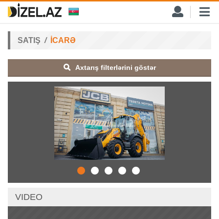
SATIŞ
İCARƏ
Axtarış filterlərini göstər
VIDEO