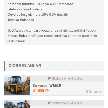
Zəmanət müddəti 2 il və ya 4000 Motosaat
İstehsalçı ölkə Hindistan.
Qeyd edilmiş qiymətə 18% ƏDV daxildir
Texnika Bakidadir.
JCB Azərbaycan üzrə yeganə rəsmi nümayəndəliyi Tegeta
Motors Baku tərəfindən rəsmi servis və zəmanət şərtləri ilə
təklif olunur.
DIGƏR ELANLAR
Ekskavator yükliyəcilər
Komatsu, WB93R
41 000
Goranboy
Ekskavator yükliyəcilər