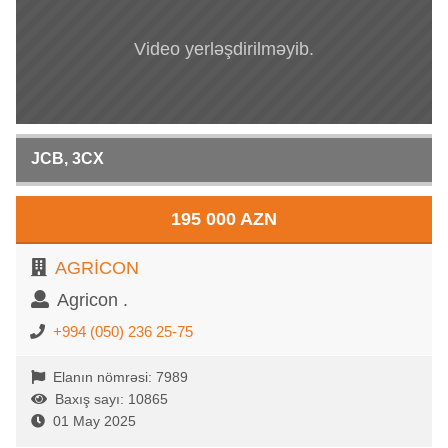
Video yerləşdirilməyib.
JCB, 3CX
195 000 AZN
AGRİCON
Agricon .
+994 (050) 236 25-75
Elanın nömrəsi: 7989
Baxış sayı: 10865
01 May 2025