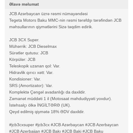
Əlavə məlumat
JCB Azərbaycan üzrə rəsmi nümayəndəsi
Tegeta Motors Baku MMC-nin rəsmi tərəfdşı tərəfindən JCB
məhsullarının qiymətlərini Sizə təqdim edirik.
JCB 3CX Super.
Mühərrik: JCB Dieselmax
Sürətlər qutusu: JCB
Körpülər: JCB
Teleskopik uzanan qol: Var.
Hidravlik qırıcı xətt: Var.
Kondisioner: Var.
SRS (Amortizator): Var.
Komplektə Çəngəl avadanlığı da daxildir.
Zəmanət müddəti 1 il (Motosaat məhdudiyyəti yoxdur).
İstehsalçı ölkə İNGİLTƏRƏ (UK).
Qeyd edilmiş qiymətə 18% ƏDV daxildir.
#jcb3cxsuper #jcb3cx #JCB Azərbaycan #JCB Azerbaycan
#JCB Azerbaijan #JCB Bakı #JCB Baki #JCB Baku