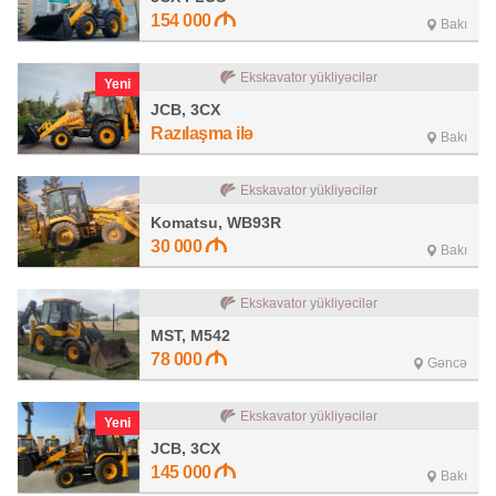
154 000
Bakı
Ekskavator yükliyəcilər
Yeni
JCB, 3CX
Razılaşma ilə
Bakı
Ekskavator yükliyəcilər
Komatsu, WB93R
30 000
Bakı
Ekskavator yükliyəcilər
MST, M542
78 000
Gəncə
Ekskavator yükliyəcilər
Yeni
JCB, 3CX
145 000
Bakı