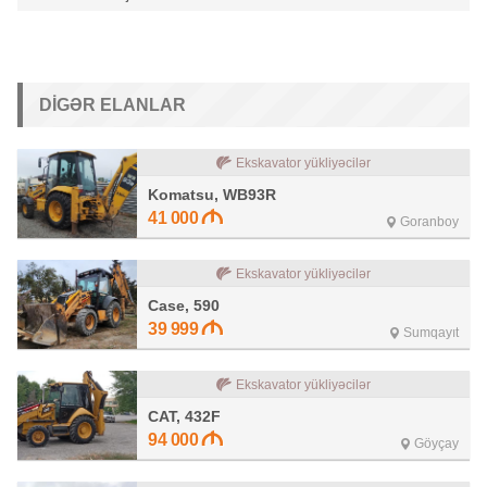
DIGƏR ELANLAR
Ekskavator yükliyəcilər
Komatsu, WB93R
41 000
Goranboy
Ekskavator yükliyəcilər
Case, 590
39 999
Sumqayıt
Ekskavator yükliyəcilər
CAT, 432F
94 000
Göyçay