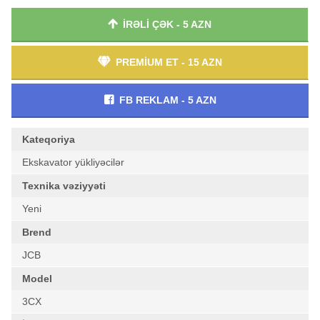
İRƏLİ ÇƏK - 5 AZN
PREMİUM ET - 15 AZN
FB REKLAM - 5 AZN
Kateqoriya
Ekskavator yükliyəcilər
Texnika vəziyyəti
Yeni
Brend
JCB
Model
3CX