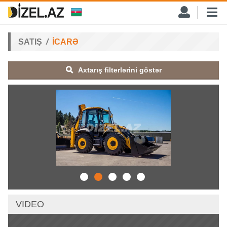
SATIŞ
İCARƏ
Axtarış filterlərini göstər
VIDEO