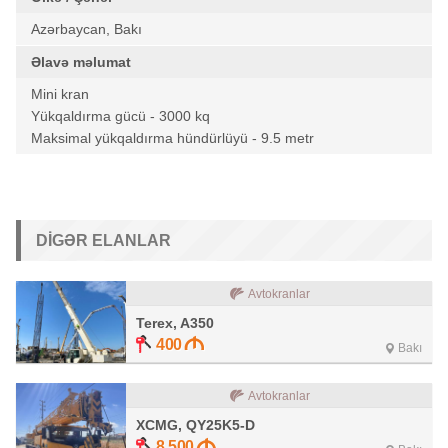
Azərbaycan, Bakı
Əlavə məlumat
Mini kran
Yükqaldırma gücü - 3000 kq
Maksimal yükqaldırma hündürlüyü - 9.5 metr
DIGƏR ELANLAR
Avtokranlar
Terex, A350
400
Bakı
Avtokranlar
XCMG, QY25K5-D
8 500