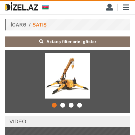
İCARƏ
SATIŞ
Axtarış filterlərini göstər
VIDEO