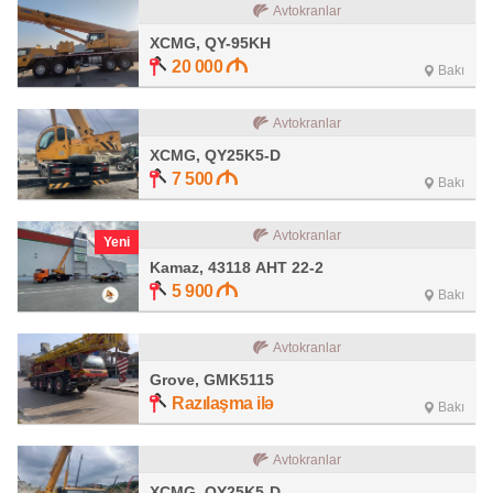
Avtokranlar
XCMG, QY-95KH
20 000
Bakı
Avtokranlar
XCMG, QY25K5-D
7 500
Bakı
Avtokranlar
Yeni
Kamaz, 43118 АНТ 22-2
5 900
Bakı
Avtokranlar
Grove, GMK5115
Razılaşma ilə
Bakı
Avtokranlar
XCMG, QY25K5-D