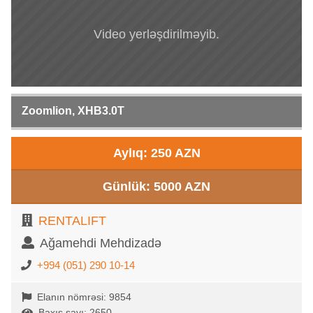
Video yerləşdirilməyib.
Zoomlion, XHB3.0T
Aylıq: 250 AZN
Günlük: 5000 AZN
RENTALIFT
Ağamehdi Mehdizadə
+994 (051) 290 10-14
Elanın nömrəsi: 9854
Baxış sayı: 2650