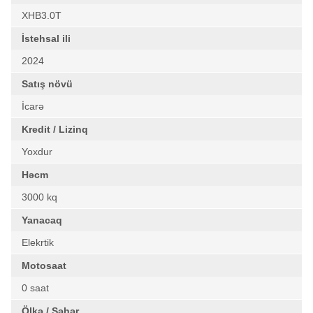
XHB3.0T
İstehsal ili
2024
Satış növü
İcarə
Kredit / Lizinq
Yoxdur
Həcm
3000 kq
Yanacaq
Elekrtik
Motosaat
0 saat
Ölkə / Şəhər