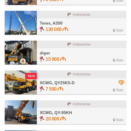
Bakı
Avtokranlar
Terex, A350
130 000
Bakı
Avtokranlar
digər
15 000
Bakı
Avtokranlar
Yeni
XCMG, QY25K5-D
7 500
Bakı
Avtokranlar
XCMG, QY-95KH
20 000
Bakı