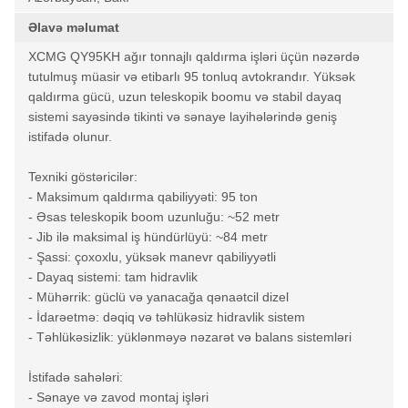
Əlavə məlumat
XCMG QY95KH ağır tonnajlı qaldırma işləri üçün nəzərdə
tutulmuş müasir və etibarlı 95 tonluq avtokrandır. Yüksək
qaldırma gücü, uzun teleskopik boomu və stabil dayaq
sistemi sayəsində tikinti və sənaye layihələrində geniş
istifadə olunur.
Texniki göstəricilər:
- Maksimum qaldırma qabiliyyəti: 95 ton
- Əsas teleskopik boom uzunluğu: ~52 metr
- Jib ilə maksimal iş hündürlüyü: ~84 metr
- Şassi: çoxoxlu, yüksək manevr qabiliyyətli
- Dayaq sistemi: tam hidravlik
- Mühərrik: güclü və yanacağa qənaətcil dizel
- İdarəetmə: dəqiq və təhlükəsiz hidravlik sistem
- Təhlükəsizlik: yüklənməyə nəzarət və balans sistemləri
İstifadə sahələri:
- Sənaye və zavod montaj işləri