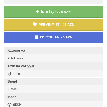
İRƏLİ ÇƏK - 5 AZN
PREMİUM ET - 15 AZN
FB REKLAM - 5 AZN
Kateqoriya
Avtokranlar
Texnika vəziyyəti
İşlənmiş
Brend
XCMG
Model
QY-95KH