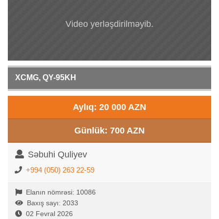
Video yerləşdirilməyib.
XCMG, QY-95KH
Aylıq: 20 000 AZN
Günlük: 700 AZN
Səbuhi Quliyev
+994 (050) 263 22-59
Elanın nömrəsi: 10086
Baxış sayı: 2033
02 Fevral 2026