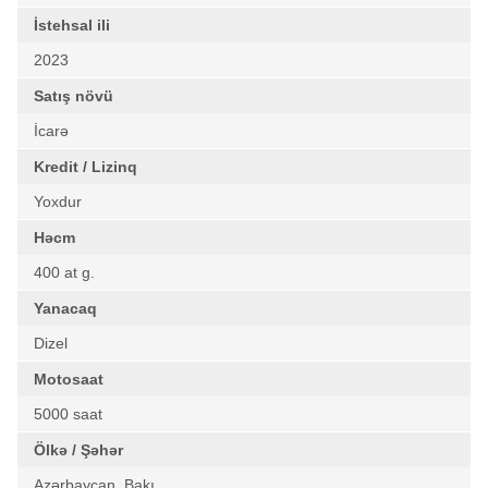
İstehsal ili
2023
Satış növü
İcarə
Kredit / Lizinq
Yoxdur
Həcm
400 at g.
Yanacaq
Dizel
Motosaat
5000 saat
Ölkə / Şəhər
Azərbaycan, Bakı