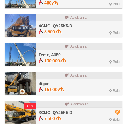
400
Bakı
Avtokranlar
XCMG, QY25K5-D
8 500
Bakı
Avtokranlar
Terex, A350
130 000
Bakı
Avtokranlar
digər
15 000
Bakı
Avtokranlar
Yeni
XCMG, QY25K5-D
7 500
Bakı