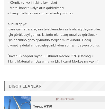
- Körpü, yol və iri tikinti layihələri
- Metal konstruksiyaların qaldırılması
- Enerji, neft-qaz və ağır avadanlıq montajı
Xüsusi qeyd:
İcarə qiyməti icarəçinin tələblərindən asılı olaraq dəyişə bilər.
İşin görüləcəyi günlər, istifadə olunacaq ərazi və görüləcək
işin həcminə görə qiymətdə fərqlər mümkündür. Dəqiq
qiymət iş detalları dəqiqləşdirildikdən sonra müəyyən olunur.
Ünvan: Binəqədi rayonu, Əhməd Rəcəbli 276 (Dərnəgul
Tikinti Materialları Bazarına və Elit Ticarət Mərkəzinə yaxın)
DIGƏR ELANLAR
Avtokranlar
Terex, A350