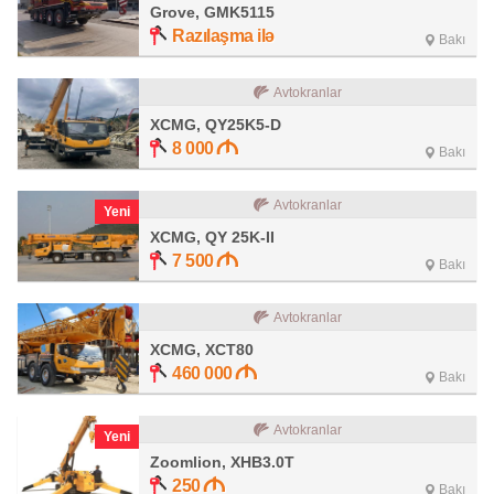
Grove, GMK5115
Razılaşma ilə
Bakı
Avtokranlar
XCMG, QY25K5-D
8 000
Bakı
Avtokranlar
Yeni
XCMG, QY 25K-II
7 500
Bakı
Avtokranlar
XCMG, XCT80
460 000
Bakı
Avtokranlar
Yeni
Zoomlion, XHB3.0T
250
Bakı