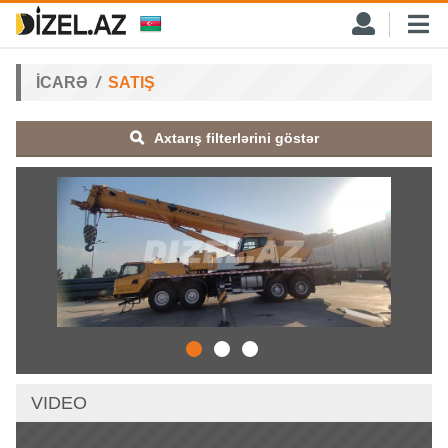
İCARƏ
SATIŞ
Axtarış filterlərini göstər
VIDEO