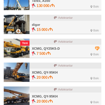
Terex, A350
130 000
Bakı
Avtokranlar
digər
15 000
Bakı
Avtokranlar
Yeni
XCMG, QY25K5-D
7 500
Bakı
Avtokranlar
XCMG, QY-95KH
20 000
Bakı
Avtokranlar
XCMG, QY-95KH
20 000
Bakı