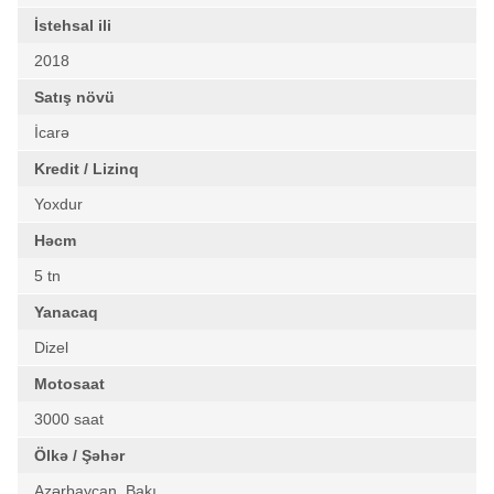
İstehsal ili
2018
Satış növü
İcarə
Kredit / Lizinq
Yoxdur
Həcm
5 tn
Yanacaq
Dizel
Motosaat
3000 saat
Ölkə / Şəhər
Azərbaycan, Bakı