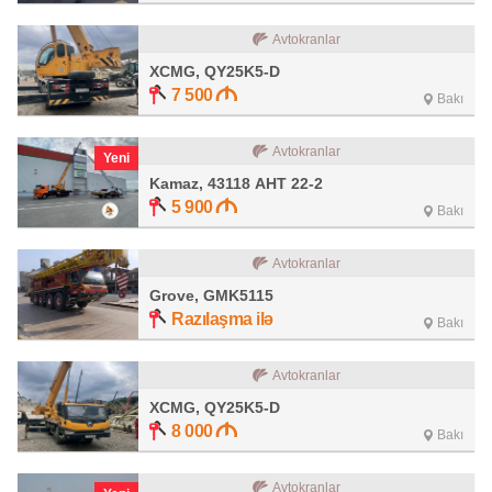
Avtokranlar
XCMG, QY25K5-D
7 500
Bakı
Avtokranlar
Yeni
Kamaz, 43118 АНТ 22-2
5 900
Bakı
Avtokranlar
Grove, GMK5115
Razılaşma ilə
Bakı
Avtokranlar
XCMG, QY25K5-D
8 000
Bakı
Avtokranlar