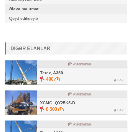
Əlavə məlumat
Qeyd edilməyib
DIGƏR ELANLAR
Avtokranlar
Terex, A350
400
Bakı
Avtokranlar
XCMG, QY25K5-D
8 500
Bakı
Avtokranlar