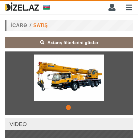
İCARƏ
SATIŞ
Axtarış filterlərini göstər
VIDEO