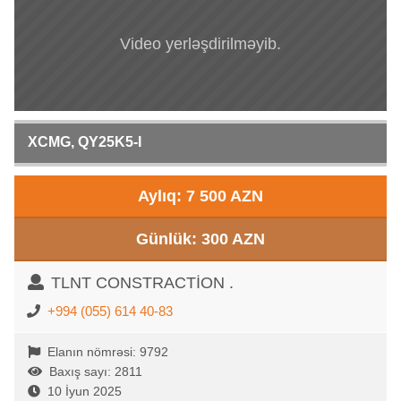
Video yerləşdirilməyib.
XCMG, QY25K5-I
Aylıq: 7 500 AZN
Günlük: 300 AZN
TLNT CONSTRACTİON .
+994 (055) 614 40-83
Elanın nömrəsi: 9792
Baxış sayı: 2811
10 İyun 2025