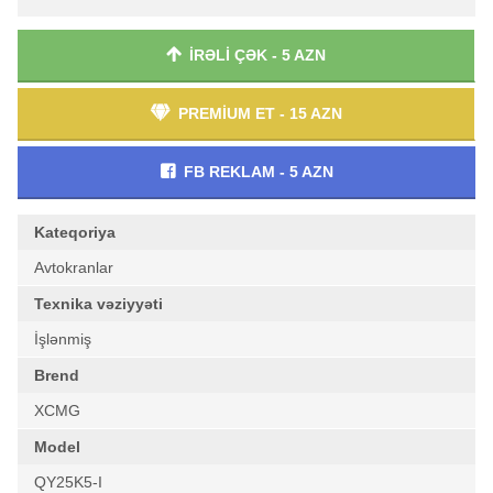
İRƏLİ ÇƏK - 5 AZN
PREMİUM ET - 15 AZN
FB REKLAM - 5 AZN
Kateqoriya
Avtokranlar
Texnika vəziyyəti
İşlənmiş
Brend
XCMG
Model
QY25K5-I