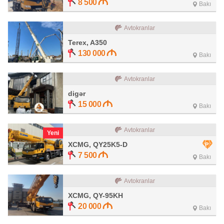
8 500
Bakı
Avtokranlar
Terex, A350
130 000
Bakı
Avtokranlar
digər
15 000
Bakı
Avtokranlar
Yeni
XCMG, QY25K5-D
7 500
Bakı
Avtokranlar
XCMG, QY-95KH
20 000
Bakı