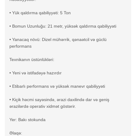
• Yük qaldırma qabiliyyəti: 5 Ton
• Bomun Uzunluğu: 21 metr, yüksək qaldırma qabiliyyəti
• Yanacaq növü: Dizel mühərrik, qənaətcil və güclü
performans
Texnikanın üstünlükləri:
• Yeni və istifadəyə hazırdır
• Etibarlı performans və yüksək manevr qabiliyyəti
• Kiçik həcmi sayəsində, ərazi daxilində dar və geniş
ərazilərdə operativ xidmət göstərir.
Yer: Bakı stokunda
Əlaqə: