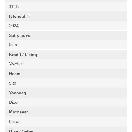
114B
İstehsal ili
2024
Satış növü
İcarə
Kredit / Lizinq
Yoxdur
Həcm
5 tn
Yanacaq
Dizel
Motosaat
0 saat
Ölkə / Şəhər