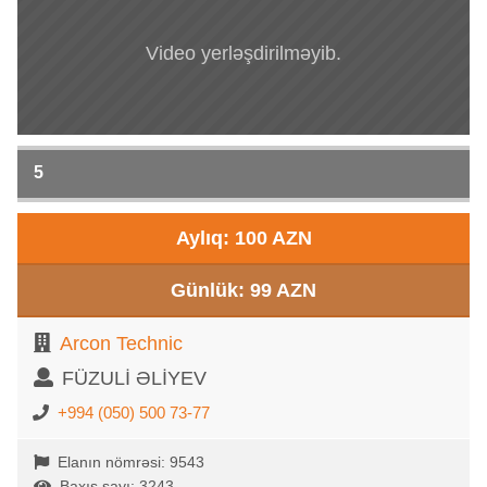
Video yerləşdirilməyib.
5
Aylıq: 100 AZN
Günlük: 99 AZN
Arcon Technic
FÜZULİ ƏLİYEV
+994 (050) 500 73-77
Elanın nömrəsi: 9543
Baxış sayı: 3243