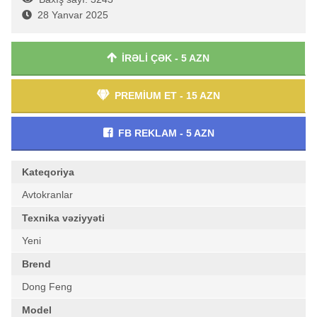
28 Yanvar 2025
İRƏLİ ÇƏK - 5 AZN
PREMİUM ET - 15 AZN
FB REKLAM - 5 AZN
Kateqoriya
Avtokranlar
Texnika vəziyyəti
Yeni
Brend
Dong Feng
Model