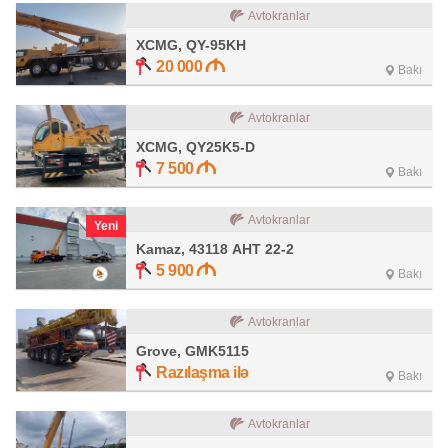
Avtokranlar
XCMG, QY-95KH
20 000
Bakı
Avtokranlar
XCMG, QY25K5-D
7 500
Bakı
Avtokranlar
Yeni
Kamaz, 43118 АНТ 22-2
5 900
Bakı
Avtokranlar
Grove, GMK5115
Razılaşma ilə
Bakı
Avtokranlar