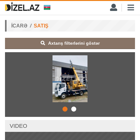
İCARƏ
SATIŞ
Axtarış filterlərini göstər
VIDEO