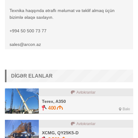
Texnika haqqında ətraflı məlumat və təklif almaq üçün
bizimlə əlaqə saxlayın.
+994 50 500 73 77
sales@arcon.az
DIGƏR ELANLAR
Avtokranlar
Terex, A350
400
Bakı
Avtokranlar
XCMG, QY25K5-D