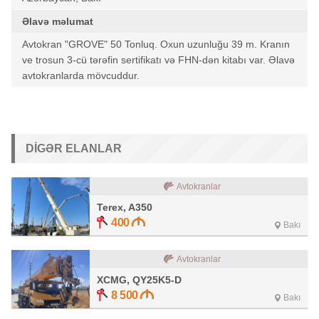
Əlavə məlumat
Avtokran "GROVE" 50 Tonluq. Oxun uzunluğu 39 m. Kranın
ve trosun 3-cü tərəfin sertifikatı və FHN-dən kitabı var. Əlavə
avtokranlarda mövcuddur.
DIGƏR ELANLAR
Avtokranlar
Terex, A350
400
Bakı
Avtokranlar
XCMG, QY25K5-D
8 500
Bakı