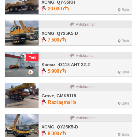
XCMG, QY-95KH
20 000
Bakı
Avtokranlar
XCMG, QY25K5-D
7 500
Bakı
Avtokranlar
Yeni
Kamaz, 43118 АНТ 22-2
5 900
Bakı
Avtokranlar
Grove, GMK5115
Razılaşma ilə
Bakı
Avtokranlar
XCMG, QY25K5-D
8 000
Bakı