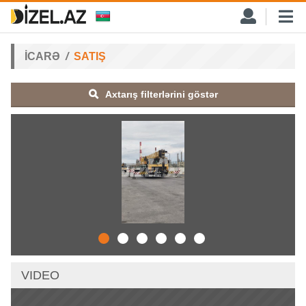
İCARƏ
SATIŞ
Axtarış filterlərini göstər
VIDEO