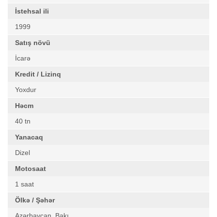
İstehsal ili
1999
Satış növü
İcarə
Kredit / Lizinq
Yoxdur
Həcm
40 tn
Yanacaq
Dizel
Motosaat
1 saat
Ölkə / Şəhər
Azərbaycan, Bakı