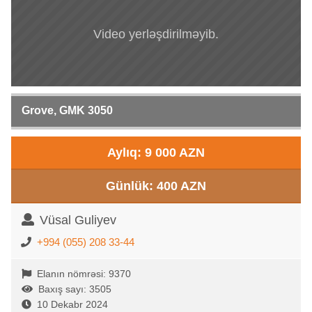
Video yerləşdirilməyib.
Grove, GMK 3050
Aylıq: 9 000 AZN
Günlük: 400 AZN
Vüsal Guliyev
+994 (055) 208 33-44
Elanın nömrəsi: 9370
Baxış sayı: 3505
10 Dekabr 2024