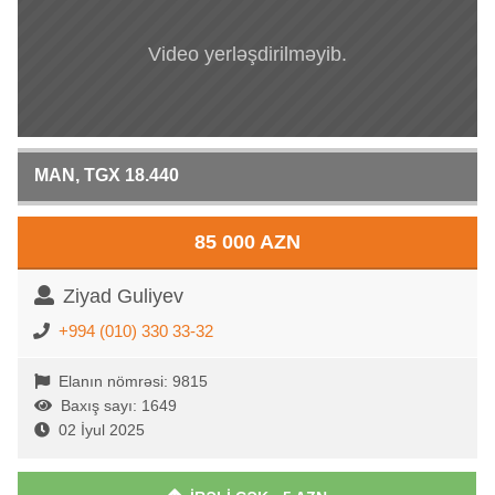
Video yerləşdirilməyib.
MAN, TGX 18.440
85 000 AZN
Ziyad Guliyev
+994 (010) 330 33-32
Elanın nömrəsi: 9815
Baxış sayı: 1649
02 İyul 2025