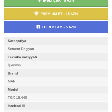
İRƏLİ ÇƏK - 5 AZN
PREMİUM ET - 15 AZN
FB REKLAM - 5 AZN
Kateqoriya
Sement Daşıyan
Texnika vəziyyəti
İşlənmiş
Brend
MAN
Model
TGX 18.440
İstehsal ili