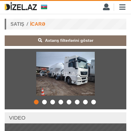
SATIŞ
İCARƏ
Axtarış filterlərini göstər
VIDEO