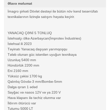
Əlavə məlumat
İmagro şirkəti Dövlət dəstəyi ilə bütün növ kənd təsərrüfatı
texnikalarının lizinqlə satışını həyata keçirir.
YANACAQ ÇƏNİ 5 TONLUQ
İstehsalçı ölkə Azərbaycan(İmprotex İndustries)
İstehsal ili 2023
Təyinatı Yanacaq daşıyan yarımqoşqu
Tələb olunan güc istənilən uyuğun texnikaya
Uzunluq 5400 mm
Hündürlük 2200 mm
Eni 2160 mm
Yüksüz çəkisi 1700 kg
Qalınlıq Gövdə-3 mm/Bombe-5mm
Dalga qıran 1 ədəd
Sayğac və nasos 12V və ya 220 V
Hava klapanı ilə təchiz olunma var
İldırım ötürücü var
Tutumu 5000 LT