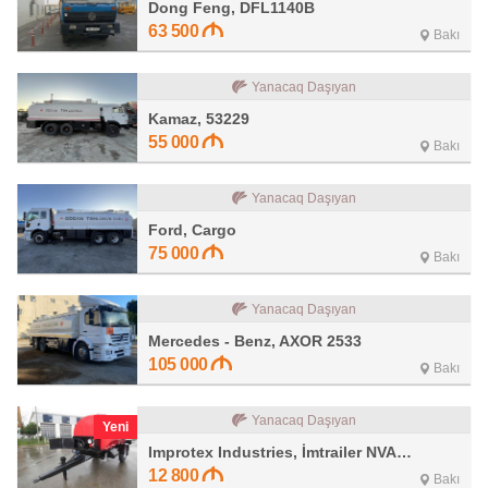
Dong Feng, DFL1140B
63 500
Bakı
Yanacaq Daşıyan
Kamaz, 53229
55 000
Bakı
Yanacaq Daşıyan
Ford, Cargo
75 000
Bakı
Yanacaq Daşıyan
Mercedes - Benz, AXOR 2533
105 000
Bakı
Yanacaq Daşıyan
Yeni
Improtex Industries, İmtrailer NVAFHS3T
12 800
Bakı