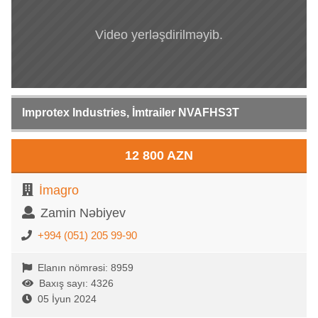
Video yerləşdirilməyib.
Improtex Industries, İmtrailer NVAFHS3T
12 800 AZN
İmagro
Zamin Nəbiyev
+994 (051) 205 99-90
Elanın nömrəsi: 8959
Baxış sayı: 4326
05 İyun 2024