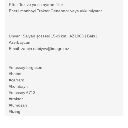
Filter Toz və ya su ayıran filter
Enerji mənbəyi Traktor,Generator vəya akkumlyator
Ünvan: Salyan şossesi 15-ci km | AZ1063 | Bakı |
Azərbaycan
Email: zamin.nabiyev@imagro.az
#massey ferguson
#hattat
#carraro
#kombayn
#massey 6713
#traktor
#tumosan
#lizing