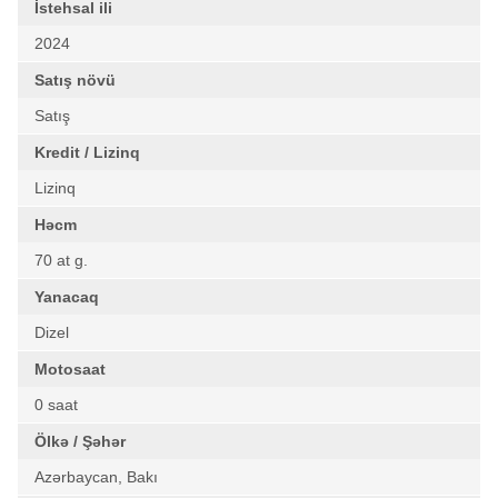
İstehsal ili
2024
Satış növü
Satış
Kredit / Lizinq
Lizinq
Həcm
70 at g.
Yanacaq
Dizel
Motosaat
0 saat
Ölkə / Şəhər
Azərbaycan, Bakı