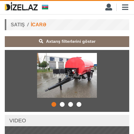
SATIŞ
İCARƏ
Axtarış filterlərini göstər
VIDEO