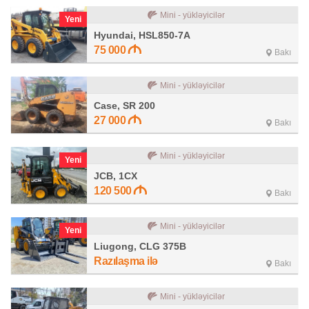
Mini - yükləyicilər
Yeni
Hyundai, HSL850-7A
75 000
Bakı
Mini - yükləyicilər
Case, SR 200
27 000
Bakı
Mini - yükləyicilər
Yeni
JCB, 1CX
120 500
Bakı
Mini - yükləyicilər
Yeni
Liugong, CLG 375B
Razılaşma ilə
Bakı
Mini - yükləyicilər