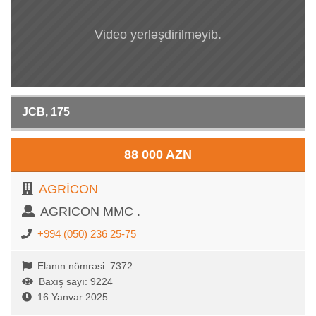
Video yerləşdirilməyib.
JCB, 175
88 000 AZN
AGRİCON
AGRICON MMC .
+994 (050) 236 25-75
Elanın nömrəsi: 7372
Baxış sayı: 9224
16 Yanvar 2025