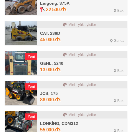
Liugong, 375A
22 500
Bakı
Mini - yükləyicilər
CAT, 236D
45 000
Gəncə
Mini - yükləyicilər
Yeni
GEHL, 5240
13 000
Bakı
Mini - yükləyicilər
Yeni
JCB, 175
88 000
Bakı
Mini - yükləyicilər
Yeni
LONKİNG, CDM312
55 000
Bakı