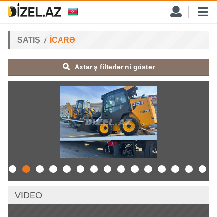
SATIŞ
İCARƏ
Axtarış filterlərini göstər
VIDEO