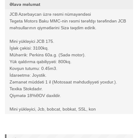
Əlavə məlumat
JCB Azərbaycan üzrə rəsmi nümayəndəsi
Tegeta Motors Baku MMC-nin rəsmi tərəfdşı tərəfindən JCB
məhsullarının qiymətlərini Sizə təqdim edirik.
Mini yükləyici JCB 175.
İşlək çəkisi: 3100kq.
Mühərrik: Perkins 60a.g. (Sadə motor).
Yük qaldırma qabiliyyəti: 800kq.
Kovşun tutumu: 0.45m3.
İdarəetmə: Joystik.
Zəmanət müddəti 1 il (Motosaat məhdudiyyəti yoxdur.).
Texika Stokdadır.
Qiymətə 18%ƏDV daxildir.
Mini yükləyici, Jcb, bobcat, bobkat, SSL, kon