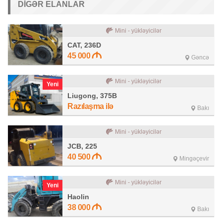
DIGƏR ELANLAR
Mini - yükləyicilər
CAT, 236D
45 000
Gəncə
Mini - yükləyicilər
Yeni
Liugong, 375B
Razılaşma ilə
Bakı
Mini - yükləyicilər
JCB, 225
40 500
Mingəçevir
Mini - yükləyicilər
Yeni
Haolin
38 000
Bakı