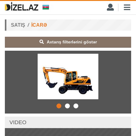
SATIŞ
İCARƏ
Axtarış filterlərini göstər
VIDEO