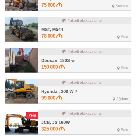
75 000
Şamaxı
Təkərli ekskavatorlar
MST, M544
78 000
Bakı
Təkərli ekskavatorlar
Doosan, 180S-w
150 000
Bakı
Təkərli ekskavatorlar
Hyundai, 200 W-7
99 000
Ağdam
Təkərli ekskavatorlar
Yeni
JCB, JS 160W
325 000
Bakı