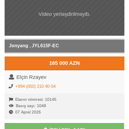
Video yerləşdirilməyib.
Jonyang , JYL615F-EC
165 000 AZN
Elçin Rzayev
+994 (050) 210 40-54
Elanın nömrəsi: 10145
Baxış sayı: 1048
07 Aprel 2026