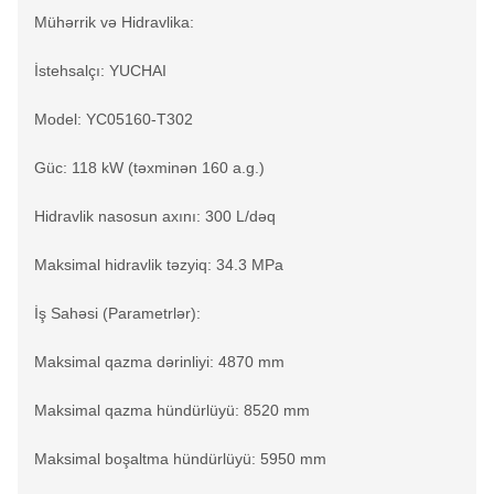
Mühərrik və Hidravlika:
İstehsalçı: YUCHAI
Model: YC05160-T302
Güc: 118 kW (təxminən 160 a.g.)
Hidravlik nasosun axını: 300 L/dəq
Maksimal hidravlik təzyiq: 34.3 MPa
İş Sahəsi (Parametrlər):
Maksimal qazma dərinliyi: 4870 mm
Maksimal qazma hündürlüyü: 8520 mm
Maksimal boşaltma hündürlüyü: 5950 mm