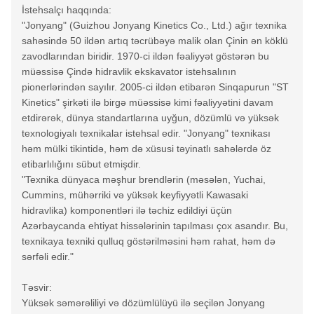
İstehsalçı haqqında:
"Jonyang" (Guizhou Jonyang Kinetics Co., Ltd.) ağır texnika
sahəsində 50 ildən artıq təcrübəyə malik olan Çinin ən köklü
zavodlarından biridir. 1970-ci ildən fəaliyyət göstərən bu
müəssisə Çində hidravlik ekskavator istehsalının
pionerlərindən sayılır. 2005-ci ildən etibarən Sinqapurun "ST
Kinetics" şirkəti ilə birgə müəssisə kimi fəaliyyətini davam
etdirərək, dünya standartlarına uyğun, dözümlü və yüksək
texnologiyalı texnikalar istehsal edir. "Jonyang" texnikası
həm mülki tikintidə, həm də xüsusi təyinatlı sahələrdə öz
etibarlılığını sübut etmişdir.
"Texnika dünyaca məşhur brendlərin (məsələn, Yuchai,
Cummins, mühərriki və yüksək keyfiyyətli Kawasaki
hidravlika) komponentləri ilə təchiz edildiyi üçün
Azərbaycanda ehtiyat hissələrinin tapılması çox asandır. Bu,
texnikaya texniki qulluq göstərilməsini həm rahat, həm də
sərfəli edir."
Təsvir:
Yüksək səmərəliliyi və dözümlülüyü ilə seçilən Jonyang