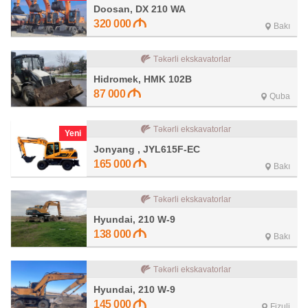
Doosan, DX 210 WA
320 000
Bakı
Təkərli ekskavatorlar
Hidromek, HMK 102B
87 000
Quba
Təkərli ekskavatorlar
Yeni
Jonyang , JYL615F-EC
165 000
Bakı
Təkərli ekskavatorlar
Hyundai, 210 W-9
138 000
Bakı
Təkərli ekskavatorlar
Hyundai, 210 W-9
145 000
Fizuli