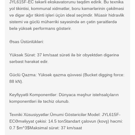
JYL615F-EC təkərli ekskavatorunu təqdim edirik. Bu texnika
yol tikintisi, kommunal xidmətlər, boru kəmərlərinin çəkilməsi
və digər ağır tikinti işləri üçün ideal seçimdir. Müasir hidravlik
sistemi və güclü mühərriki sayəsində ən çətin şəraitlərdə
belə yüksək performans göstərir.
Əsas Üstünlükləri:
Yüksək Sürət: 37 km/saat sürəti ilə bir obyektdən digərinə
sərbəst hərəkət edir.
Güclü Qazma: Yüksək qazma qüvvəsi (Bucket digging force:
88 kN).
Keyfiyyətli Komponentlər: Dünyaca məşhur istehsalçıların
komponentləri ilə təchiz olunub.
Texniki Xüsusiyyətlər:Ümumi Göstəricilər:Model: JYL615F-
ECƏməliyyat çəkisi: 14.5 tonStandart çalovun (kovş) həcmi:
0.7 $m^3$Maksimal sürət: 37 km/saat