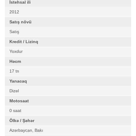
İstehsal ili
2012
Satış növü
Satış
Kredit / Lizinq
Yoxdur
Həcm
17 tn
Yanacaq
Dizel
Motosaat
0 saat
Ölkə / Şəhər
Azərbaycan, Bakı