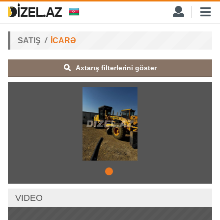
SATIŞ
İCARƏ
Axtarış filterlərini göstər
VIDEO