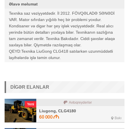
Əlavə məlumat
Texnika saz vəziyyətdədir. İl 2012. FÖVQƏLADƏ SƏNƏDİ
VAR. Mator sıfırdan yığılıb heç bir problemi yoxdur.
Kondisaner və digər hər şey işlək vəziyyətdədir. Real alıcı
yerində bütün detalları yoxlaya bilər. Texnikanın sazlığına
tam zəmanət verilir. Texnika Bakıdadır. Ciddi şəxslər əlaqə
saxlaya bilər. Qiymətdə razılaşmaq olar.
QEYD:Texnika LiuGong CLG418 satılarkən uzunmüddətli
layihələrdə işlə təmin olunur.
DIGƏR ELANLAR
Avtoqreyderlər
Yeni
Liugong, CLG4180
60 000
Bakı