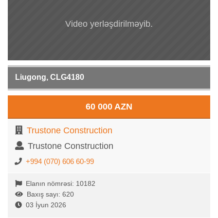
Video yerləşdirilməyib.
Liugong, CLG4180
60 000 AZN
Trustone Construction
Trustone Construction
+994 (070) 606 60-99
Elanın nömrəsi: 10182
Baxış sayı: 620
03 İyun 2026