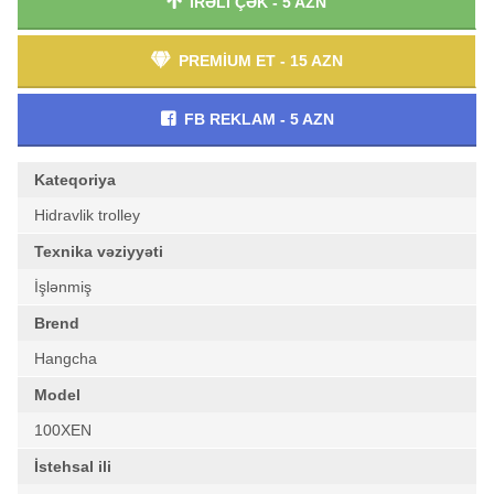
İRƏLİ ÇƏK - 5 AZN
PREMİUM ET - 15 AZN
FB REKLAM - 5 AZN
Kateqoriya
Hidravlik trolley
Texnika vəziyyəti
İşlənmiş
Brend
Hangcha
Model
100XEN
İstehsal ili