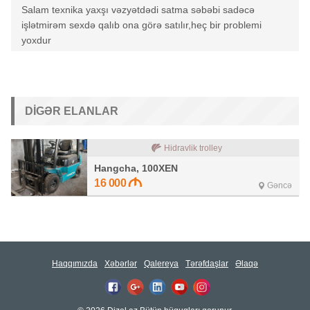
Salam texnika yaxşı vəzyətdədi satma səbəbi sadəcə
işlətmirəm sexdə qalıb ona görə satılır,heç bir problemi
yoxdur
DIGƏR ELANLAR
Hidravlik trolley
Hangcha, 100XEN
16 000
Gəncə
Haqqımızda
Xəbərlər
Qalereya
Tərəfdaşlar
Əlaqə