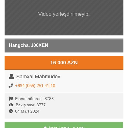
Video yerləşdirilməyib.
Hangcha, 100XEN
16 000 AZN
Şamxal Mahmudov
+994 (055) 251 41-10
Elanın nömrəsi: 8783
Baxış sayı: 3777
04 Mart 2024