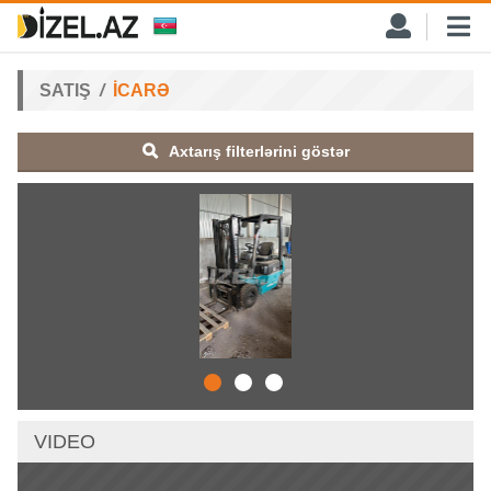
SATIŞ
İCARƏ
Axtarış filterlərini göstər
VIDEO