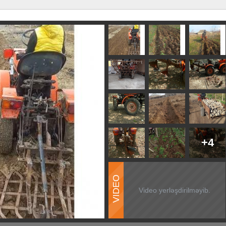
+4
VIDEO
Video yerləşdirilməyib.