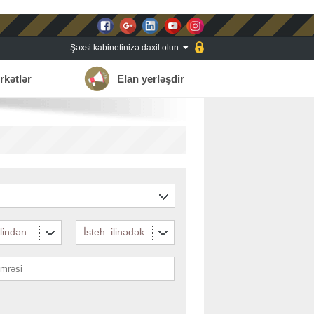
Şəxsi kabinetinizə daxil olun
rkətlər
Elan yerləşdir
ilindən
İsteh. ilinədək