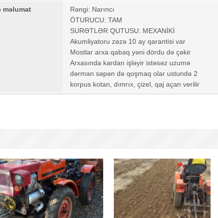
ə məlumat
Rəngi: Narıncı
ÖTURUCU: TAM
SURƏTLƏR QUTUSU: MEXANİKİ
Akumliyatoru zəzə 10 ay qarantisi var
Mostlar arxa qabaq yəni dördu də çəkir
Arxasında kardan işləyir istəsəz uzumə
dərman səpən də qoşmaq olar ustundə 2
korpus kotan, dımrıx, çizel, qaj açan verilir