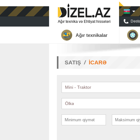
Dəstə
Ağır texnika və Ehtiyat hissələri
Ağır texnikalar
SATIŞ
İCARƏ
Mini - Traktor
Ölkə