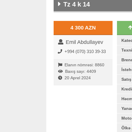
Tz 4 k 14
4 300 AZN
Kate
Emil Abdullayev
Texni
+994 (070) 310 39-33
Bren
Elanın nömrəsi: 8860
İstehs
Baxış sayı: 4409
20 Aprel 2024
Satı
Kredi
Həc
Yana
Moto
Ölkə 