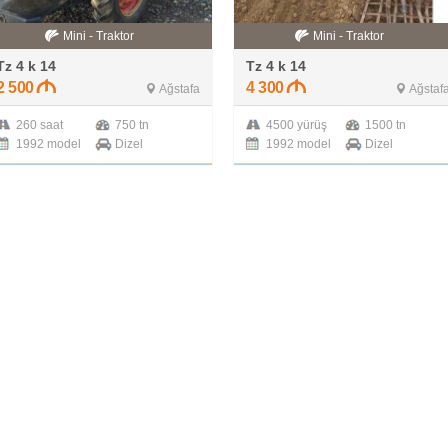
Mini - Traktor
Mini - Traktor
Tz 4 k 14
Tz 4 k 14
2 500
4 300
Ağstafa
Ağstaf
260 saat
750 tn
4500 yürüş
1500 tn
1992 model
Dizel
1992 model
Dizel