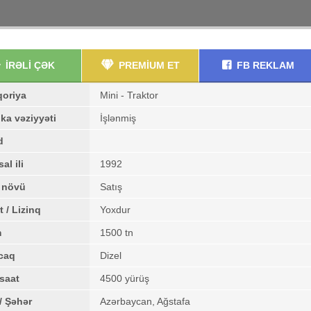
İRƏLİ ÇƏK
PREMİUM ET
FB REKLAM
qoriya
Mini - Traktor
ka vəziyyəti
İşlənmiş
d
al ili
1992
ş növü
Satış
t / Lizinq
Yoxdur
m
1500 tn
caq
Dizel
saat
4500 yürüş
/ Şəhər
Azərbaycan, Ağstafa