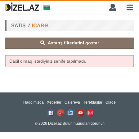
SATIŞ
İCARƏ
Axtarış filterlərini göstər
Daxil olmaq istədiyiniz səhifə tapılmadı.
Haqqımızda
Xəbərlər
Qalereya
Tərəfdaşlar
Əlaqə
© 2026 Dizel.az Bütün hüquqları qorunur.