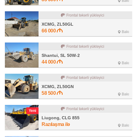
Bakı
Frontal təkərli yükləyici
XCMG, ZL50GL
66 000
Bakı
Frontal təkərli yükləyici
Shantui, SL 50W-2
44 000
Bakı
Frontal təkərli yükləyici
XCMG, ZL50GN
58 500
Bakı
Frontal təkərli yükləyici
Yeni
Liugong, CLG 855
Razılaşma ilə
Bakı