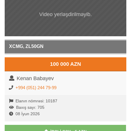
Video yerləşdirilməyib.
XCMG, ZL50GN
100 000 AZN
Kenan Babayev
+994 (051) 244 79-99
Elanın nömrəsi: 10187
Baxış sayı: 705
08 İyun 2026