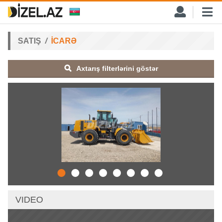
SATIŞ
İCARƏ
Axtarış filterlərini göstər
VIDEO