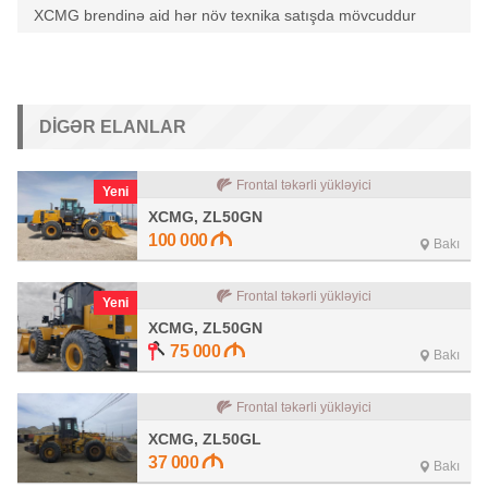
XCMG brendinə aid hər növ texnika satışda mövcuddur
DIGƏR ELANLAR
Frontal təkərli yükləyici
Yeni
XCMG, ZL50GN
100 000
Bakı
Frontal təkərli yükləyici
Yeni
XCMG, ZL50GN
75 000
Bakı
Frontal təkərli yükləyici
XCMG, ZL50GL
37 000
Bakı