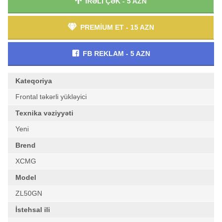
İRƏLİ ÇƏK - 5 AZN
PREMİUM ET - 15 AZN
FB REKLAM - 5 AZN
Kateqoriya
Frontal təkərli yükləyici
Texnika vəziyyəti
Yeni
Brend
XCMG
Model
ZL50GN
İstehsal ili