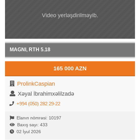
Video yerləşdirilməyib.
MAGNI, RTH 5.18
165 000 AZN
ProlinkCaspian
Xəyal İbrahimxəlilzadə
+994 (050) 282 29-22
Elanın nömrəsi: 10197
Baxış sayı: 433
02 İyul 2026