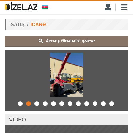
SATIŞ
İCARƏ
Axtarış filterlərini göstər
VIDEO