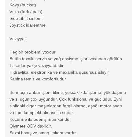
Kovş (bucket)
Vılka (fork / pala)
Side Shift sistemi
Joystick idarəetmə
Vəziyyət:
Heç bir problemi yoxdur
Bütün texniki servis və yağ dəyişmə işləri vaxtında görülüb
Təkərlər yaxşı vəziyyətdədir
Hidravlika, elektronika və mexanika qüsursuz işləyir
Kabina təmiz və komfortludur
Bu maşın anbar işləri, tikinti, yüksəklikdə işləmə, yük daşıma
və s. üçün çox uyğundur. Çox funksional və güclüdür. Eyni
sinifdəki digər maşınlardan fərqli olaraq, aşağı motor saatı
və tam komplekt olması ilə seçilir.
Köçürmə ilə ödəniş mümkündür
Qiymətə ƏDV daxildir.
Şəxsi baxış və sınaq imkanı vardır.