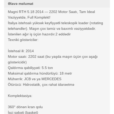
Əlavə məlumat
Magni RTH 5.18 2014 — 2202 Motor Saatı, Tam Ideal
Vəziyyətdə, Full Komplekt!
İtaliya istehsalı yüksək keyfiyyətli teleskopik loader (rotating
telehandler). Maşın çox təmiz və baxımlı vəziyyətdədir.
İstənilən ağır iş üçün hazırdır.2 əddədir
Texniki göstəricilər:
İstehsal ili: 2014
Motor saatı: 2202 saat (bu yaşda maşın üçün çox aşağı
göstəricidir)
Qaldırma qabiliyyəti: 5.5 ton
Maksimal qaldırma hündürlüyü: 18 metr
Mühərrik: JCB və ya MERCEDES
Ötürücü: Hidrostatik, çox rahat idarəetmə
Komplektasiya:
360° dönən kran qolu
İşçi səbəti (basket)