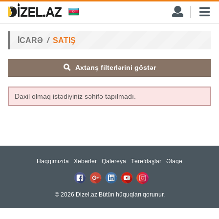
İCARƏ
SATIŞ
Axtarış filterlərini göstər
Daxil olmaq istədiyiniz səhifə tapılmadı.
Haqqımızda
Xəbərlər
Qalereya
Tərəfdaşlar
Əlaqə
© 2026 Dizel.az Bütün hüquqları qorunur.