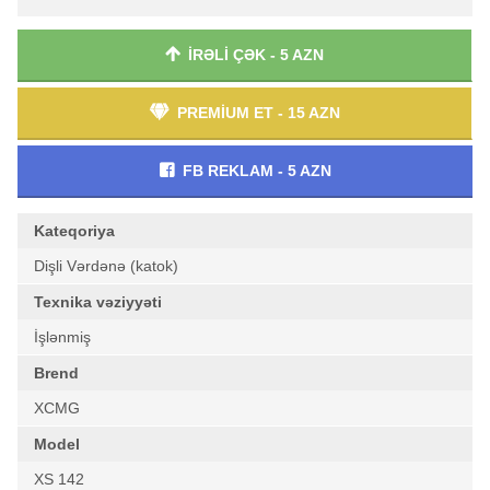
İRƏLİ ÇƏK - 5 AZN
PREMİUM ET - 15 AZN
FB REKLAM - 5 AZN
Kateqoriya
Dişli Vərdənə (katok)
Texnika vəziyyəti
İşlənmiş
Brend
XCMG
Model
XS 142