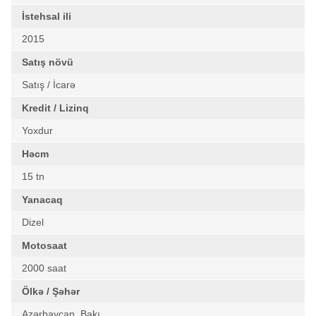
İstehsal ili
2015
Satış növü
Satış / İcarə
Kredit / Lizinq
Yoxdur
Həcm
15 tn
Yanacaq
Dizel
Motosaat
2000 saat
Ölkə / Şəhər
Azərbaycan, Bakı