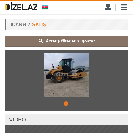
İCARƏ
SATIŞ
Axtarış filterlərini göstər
VIDEO