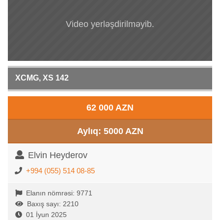
Video yerləşdirilməyib.
XCMG, XS 142
62 000 AZN
Aylıq: 5000 AZN
Elvin Heyderov
+994 (055) 514 08-85
Elanın nömrəsi: 9771
Baxış sayı: 2210
01 İyun 2025