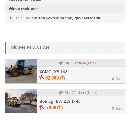
Əlavə məlumat
XS 142J bir prblemi yoxdur her sey qaydasindadir
DIGƏR ELANLAR
Dişli Vərdənə (katok)
XCMG, XS 142
62 000
Bakı
Dişli Vərdənə (katok)
Bomag, BW 213 D-40
6 000
Bakı