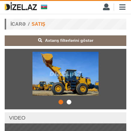
İCARƏ
SATIŞ
Axtarış filterlərini göstər
VIDEO