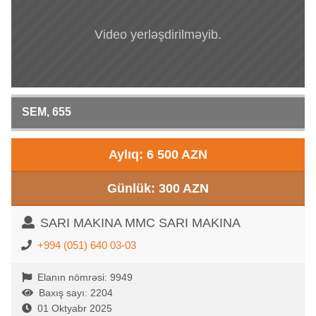
Video yerləşdirilməyib.
SEM, 655
Aylıq: 6 500 AZN
Günlük: 300 AZN
SARI MAKINA MMC SARI MAKINA
+994 (051) 640 03-03
Elanın nömrəsi: 9949
Baxış sayı: 2204
01 Oktyabr 2025