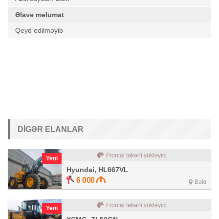
Əlavə məlumat
Qeyd edilməyib
DIGƏR ELANLAR
Frontal təkərli yükləyici
Yeni
Hyundai, HL667VL
6 000
Bakı
Frontal təkərli yükləyici
Yeni