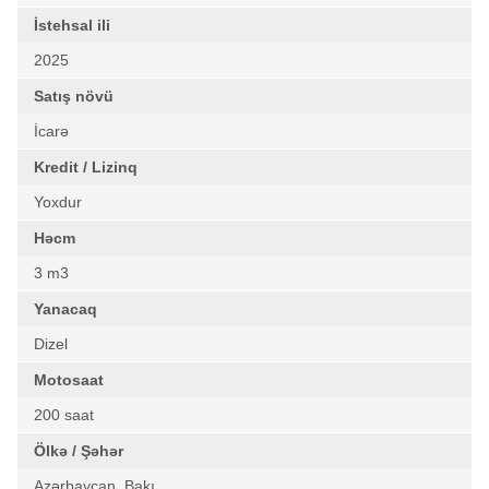
İstehsal ili
2025
Satış növü
İcarə
Kredit / Lizinq
Yoxdur
Həcm
3 m3
Yanacaq
Dizel
Motosaat
200 saat
Ölkə / Şəhər
Azərbaycan, Bakı