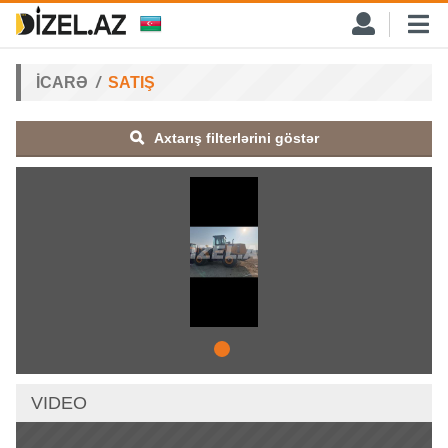
İCARƏ
SATIŞ
Axtarış filterlərini göstər
VIDEO