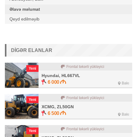
Əlavə məlumat
Qeyd edilməyib
DIGƏR ELANLAR
Frontal təkərli yükləyici
Yeni
Hyundai, HL667VL
6 000
Bakı
Frontal təkərli yükləyici
Yeni
XCMG, ZL50GN
6 500
Bakı
Frontal təkərli yükləyici
Yeni