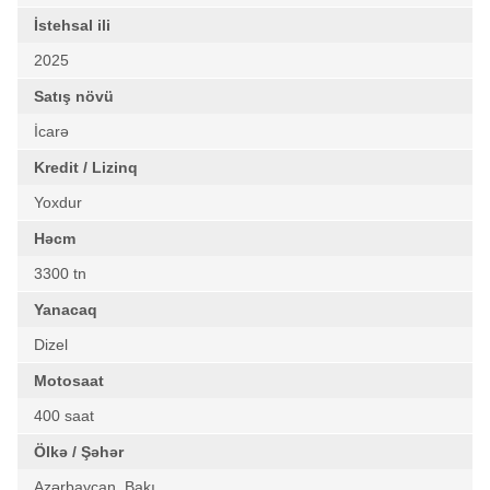
İstehsal ili
2025
Satış növü
İcarə
Kredit / Lizinq
Yoxdur
Həcm
3300 tn
Yanacaq
Dizel
Motosaat
400 saat
Ölkə / Şəhər
Azərbaycan, Bakı