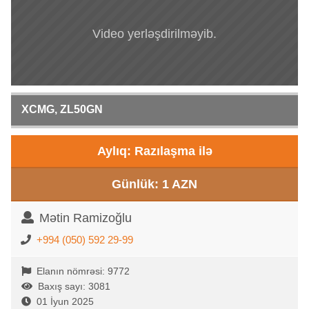
Video yerləşdirilməyib.
XCMG, ZL50GN
Aylıq: Razılaşma ilə
Günlük: 1 AZN
Mətin Ramizoğlu
+994 (050) 592 29-99
Elanın nömrəsi: 9772
Baxış sayı: 3081
01 İyun 2025