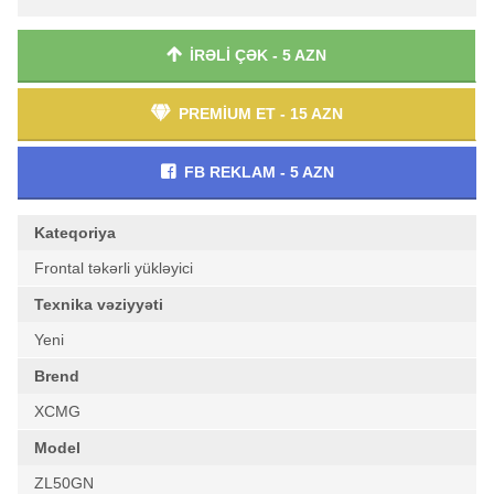
İRƏLİ ÇƏK - 5 AZN
PREMİUM ET - 15 AZN
FB REKLAM - 5 AZN
Kateqoriya
Frontal təkərli yükləyici
Texnika vəziyyəti
Yeni
Brend
XCMG
Model
ZL50GN