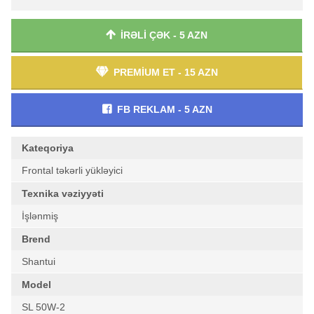
İRƏLİ ÇƏK - 5 AZN
PREMİUM ET - 15 AZN
FB REKLAM - 5 AZN
Kateqoriya
Frontal təkərli yükləyici
Texnika vəziyyəti
İşlənmiş
Brend
Shantui
Model
SL 50W-2