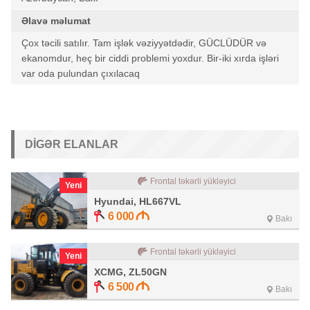
Əlavə məlumat
Çox təcili satılır. Tam işlək vəziyyətdədir, GÜCLÜDÜR və
ekanomdur, heç bir ciddi problemi yoxdur. Bir-iki xırda işləri
var oda pulundan çıxılacaq
DIGƏR ELANLAR
Frontal təkərli yükləyici
Yeni
Hyundai, HL667VL
6 000
Bakı
Frontal təkərli yükləyici
Yeni
XCMG, ZL50GN
6 500
Bakı