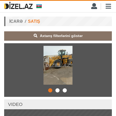
İCARƏ
SATIŞ
Axtarış filterlərini göstər
VIDEO