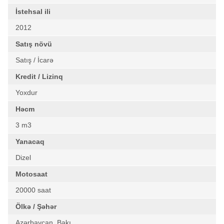
İstehsal ili
2012
Satış növü
Satış / İcarə
Kredit / Lizinq
Yoxdur
Həcm
3 m3
Yanacaq
Dizel
Motosaat
20000 saat
Ölkə / Şəhər
Azərbaycan, Bakı