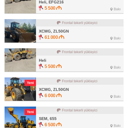
Heli, EFG216
5 500
Bakı
Frontal təkərli yükləyici
XCMG, ZL50GN
61 000
Bakı
Frontal təkərli yükləyici
Heli
5 500
Bakı
Frontal təkərli yükləyici
Yeni
XCMG, ZL50GN
6 000
Bakı
Frontal təkərli yükləyici
Yeni
SEM, 655
6 500
Bakı