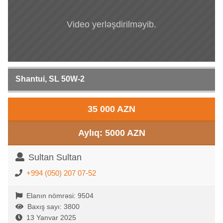
Video yerləşdirilməyib.
Shantui, SL 50W-2
35 000 AZN
Aylıq: 5000 AZN
Sultan Sultan
+994 (050) 207 07-52
Elanın nömrəsi: 9504
Baxış sayı: 3800
13 Yanvar 2025