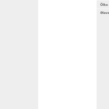
Ölkə 
Əlav