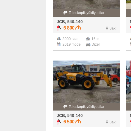
Teleskopik yükliyəcilər
JCB, 540-140
6 800
Bakı
3000 saat
16 tn
2019 model
Dizel
Teleskopik yükliyəcilər
JCB, 540-140
6 500
Bakı