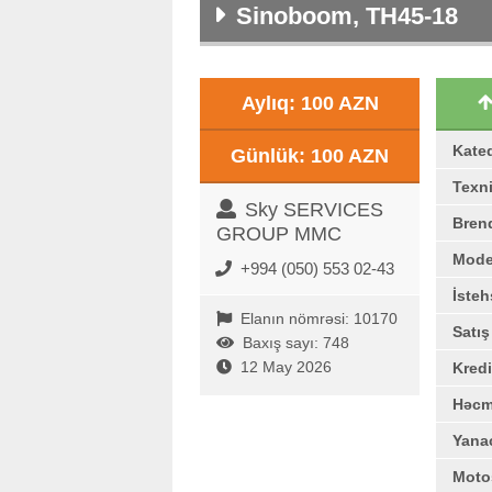
Sinoboom, TH45-18
Aylıq: 100 AZN
Kate
Günlük: 100 AZN
Texni
Sky SERVICES
Bren
GROUP MMC
Mode
+994 (050) 553 02-43
İstehs
Elanın nömrəsi: 10170
Satı
Baxış sayı: 748
12 May 2026
Kredi
Həc
Yana
Moto