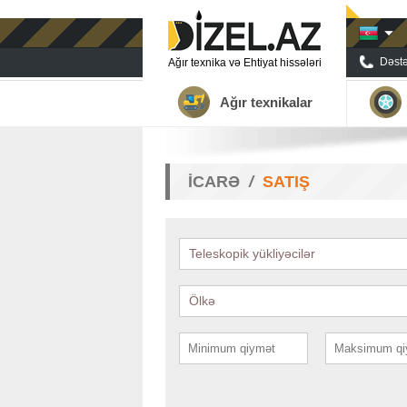
Dəstə
Ağır texnika və Ehtiyat hissələri
Ağır texnikalar
İCARƏ
SATIŞ
Teleskopik yükliyəcilər
Ölkə