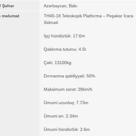
/ Şəhər
Azərbaycan, Bakı
ə məlumat
TH45-18 Teleskopik Platforma – Peşəkar İcarə
Xidməti
İşçi hündürlük: 17.6m
Qaldırma tutumu: 4.5t
Çəki: 13100kg
Dırmanma qabiliyyəti: 50%
Maksimum sürət: 28km/h
Ümumi uzunluq: 7.73m
Ümumi en: 2.34m
Ümumi hündürlük: 2.6m