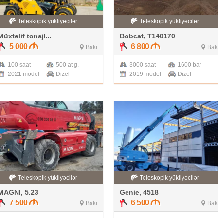
Teleskopik yükliyəcilər
Teleskopik yükliyəcilər
Müxtəlif tonajl...
Bobcat, T140170
5 000
6 800
Bakı
Bak
100 saat
500 at g.
3000 saat
1600 bar
2021 model
Dizel
2019 model
Dizel
Teleskopik yükliyəcilər
Teleskopik yükliyəcilər
MAGNI, 5.23
Genie, 4518
7 500
6 500
Bakı
Bak