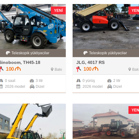
YENI
YEN
Teleskopik yükliyəcilər
Teleskopik yükliyəcilər
Sinoboom, TH45-18
JLG, 4017 RS
100
100
Bakı
Bak
0 saat
3 litr
0 yürüş
2 litr
2026 model
Dizel
2026 model
Dizel
YEN