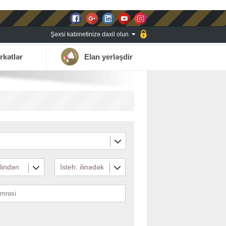
Şəxsi kabinetinizə daxil olun
rkətlər
Elan yerləşdir
ilindən
İsteh. ilinədək