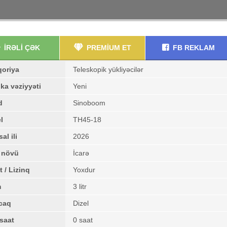
İRƏLİ ÇƏK
PREMİUM ET
FB REKLAM
qoriya
Teleskopik yükliyəcilər
ka vəziyyəti
Yeni
d
Sinoboom
l
TH45-18
al ili
2026
ş növü
İcarə
t / Lizinq
Yoxdur
m
3 litr
caq
Dizel
saat
0 saat