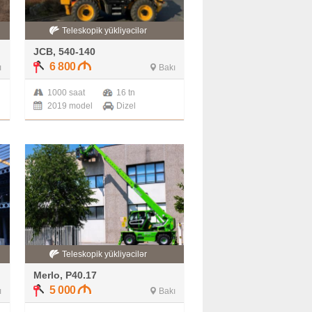
Teleskopik yükliyəcilər
JCB, 540-140
6 800
ı
Bakı
1000 saat
16 tn
2019 model
Dizel
Teleskopik yükliyəcilər
Merlo, P40.17
5 000
ı
Bakı