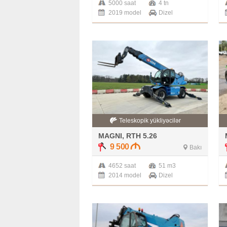
5000 saat
4 tn
2019 model
Dizel
Teleskopik yükliyəcilər
MAGNI, RTH 5.26
9 500
Bakı
4652 saat
51 m3
2014 model
Dizel