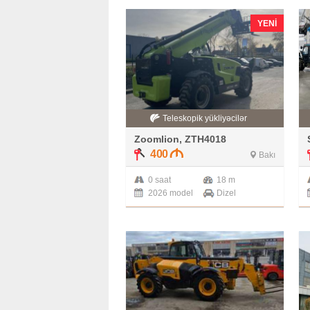
YENI
Teleskopik yükliyəcilər
Zoomlion, ZTH4018
400
Bakı
0 saat
18 m
2026 model
Dizel