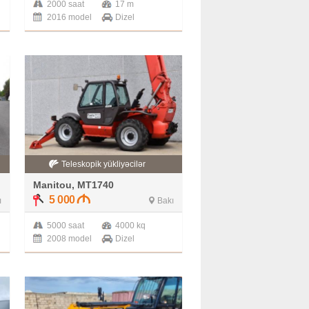
2000 saat
17 m
2016 model
Dizel
Teleskopik yükliyəcilər
Manitou, MT1740
5 000
ı
Bakı
5000 saat
4000 kq
2008 model
Dizel