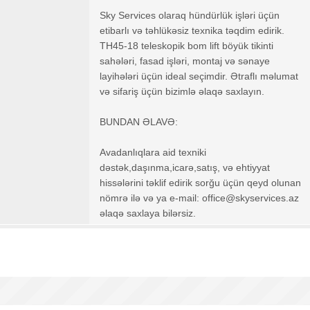
Sky Services olaraq hündürlük işləri üçün
etibarlı və təhlükəsiz texnika təqdim edirik.
TH45-18 teleskopik bom lift böyük tikinti
sahələri, fasad işləri, montaj və sənaye
layihələri üçün ideal seçimdir. Ətraflı məlumat
və sifariş üçün bizimlə əlaqə saxlayın.
BUNDAN ƏLAVƏ:
Avadanlıqlara aid texniki
dəstək,daşınma,icarə,satış, və ehtiyyat
hissələrini təklif edirik sorğu üçün qeyd olunan
nömrə ilə və ya e-mail: office@skyservices.az
əlaqə saxlaya bilərsiz.