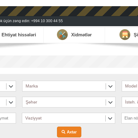
k üçün zəng edin: +994 10 300 44 55
Ehtiyat hissələri
Xidmətlər
Şi
Marka
Model
Şəhər
İsteh. 
Vəziyyət
Axtar