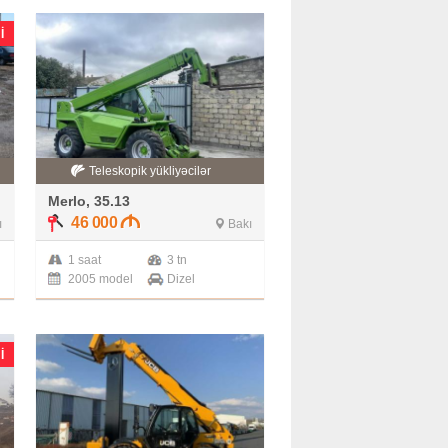
I
Teleskopik yükliyəcilər
Merlo, 35.13
46 000
ı
Bakı
1 saat
3 tn
2005 model
Dizel
I