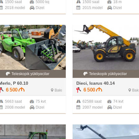
1500 saat
5000 kq
1500 saat
18 m
2018 model
Dizel
2015 model
Dizel
Teleskopik yükliyəcilər
Teleskopik yükliyəcilər
Merlo, P 60.10
Dieci, Icarus 40.14
6 500
6 500
Bakı
Bak
5663 saat
75 kvt
62588 saat
74 kvt
2008 model
Dizel
2007 model
Dizel