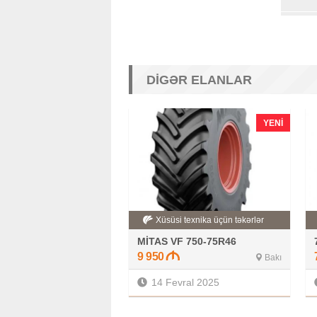
DIGƏR ELANLAR
YENI
Xüsüsi texnika üçün təkərlər
MİTAS VF 750-75R46
9 950
Bakı
14 Fevral 2025