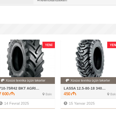
#newhollandtekeri
YENI
YEN
Xüsüsi texnika üçün təkərlər
Xüsüsi texnika üçün təkərlər
710-75R42 BKT AGRIMAX FORTIS
LASSA 12.5-80-18 340-80-18
7 600
450
Bakı
Bak
14 Fevral 2025
15 Yanvar 2025