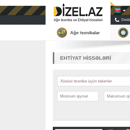
Dəstə
Ağır texnika və Ehtiyat hissələri
Ağır texnikalar
EHTIYAT HISSƏLƏRI
Xüsüsi texnika üçün təkərlər