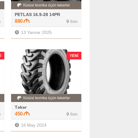
Xüsüsi texnika üçün təkərlər
PETLAS 16.9-28 14PR
880
ı
Bakı
13 Yanvar 2025
I
YENI
Xüsüsi texnika üçün təkərlər
Təkər
450
ı
Bakı
16 May 2024