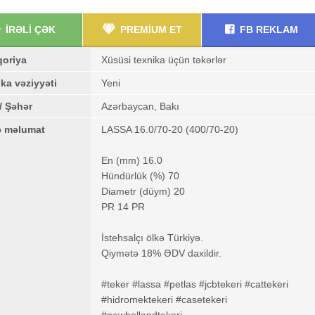
İRƏLİ ÇƏK
PREMİUM ET
FB REKLAM
qoriya
Xüsüsi texnika üçün təkərlər
ka vəziyyəti
Yeni
/ Şəhər
Azərbaycan, Bakı
ə məlumat
LASSA 16.0/70-20 (400/70-20)
En (mm) 16.0
Hündürlük (%) 70
Diametr (düym) 20
PR 14 PR
İstehsalçı ölkə Türkiyə.
Qiymətə 18% ƏDV daxildir.
#teker #lassa #petlas #jcbtekeri #cattekeri
#hidromektekeri #casetekeri