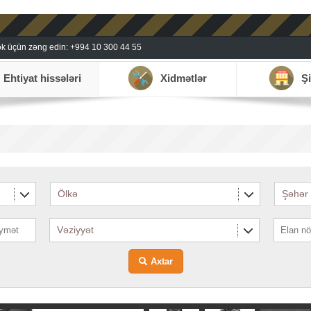
k üçün zəng edin: +994 10 300 44 55
Ehtiyat hissələri
Xidmətlər
Şi
Ölkə
Şəhər
Vəziyyət
Axtar