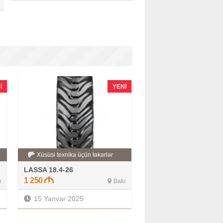
I
YENI
Xüsüsi texnika üçün təkərlər
LASSA 18.4-26
1 250
ı
Bakı
15 Yanvar 2025