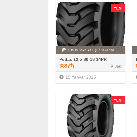
YENI
Xüsüsi texnika üçün təkərlər
Petlas 12.5-80-18 14PR
388
Bakı
15 Yanvar 2025
YENI