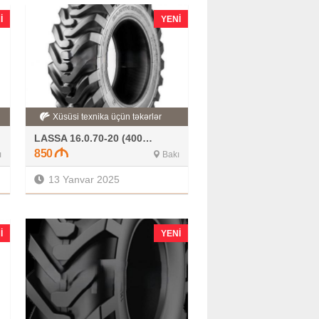
I
YENI
Xüsüsi texnika üçün təkərlər
LASSA 16.0.70-20 (400.70-20)
850
ı
Bakı
13 Yanvar 2025
I
YENI