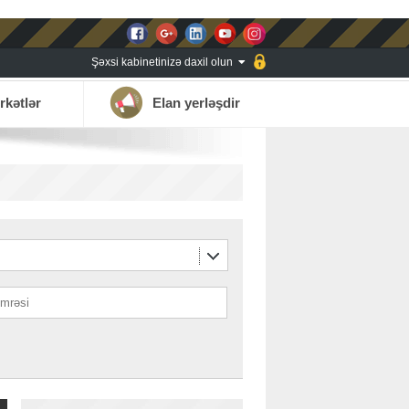
Şəxsi kabinetinizə daxil olun
rkətlər
Elan yerləşdir