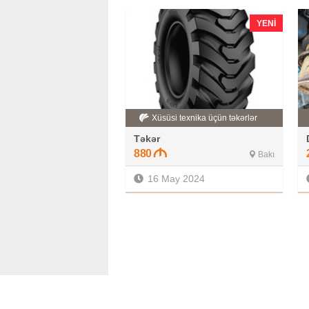
YENI
Xüsüsi texnika üçün təkərlər
Təkər
880
Bakı
16 May 2024