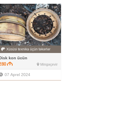
Xüsüsi texnika üçün təkərlər
Disk kon ücün
280
Mingəçevir
07 Aprel 2024