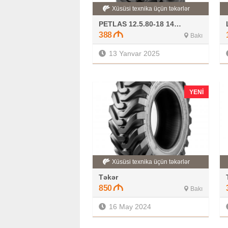
Xüsüsi texnika üçün təkərlər
PETLAS 12.5.80-18 14PR
388
Bakı
13 Yanvar 2025
YENI
Xüsüsi texnika üçün təkərlər
Təkər
850
Bakı
16 May 2024