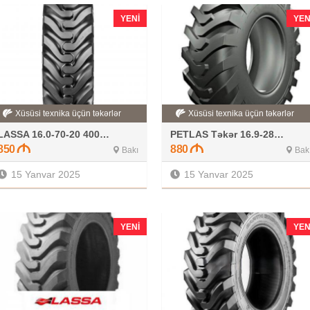
YENI
YEN
Xüsüsi texnika üçün təkərlər
Xüsüsi texnika üçün təkərlər
LASSA 16.0-70-20 400-70-20
PETLAS Təkər 16.9-28 14PR
850
880
Bakı
Bak
15 Yanvar 2025
15 Yanvar 2025
YENI
YEN