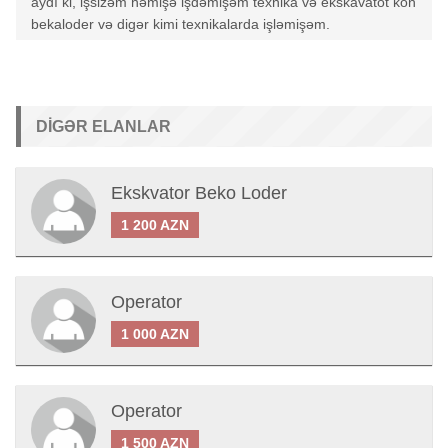
aydı ki, işsizəm həmişə işdəmişəm texnika və ekskavatot kon
bekaloder və digər kimi texnikalarda işləmişəm.
DIGƏR ELANLAR
Ekskvator Beko Loder
1 200 AZN
Operator
1 000 AZN
Operator
1 500 AZN