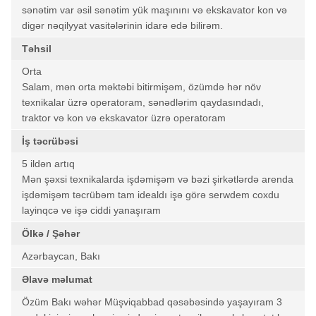
sənətim var əsil sənətim yük maşınını və ekskavator kon və
digər nəqilyyat vasitələrinin idarə edə bilirəm.
Təhsil
Orta
Salam, mən orta məktəbi bitirmişəm, özümdə hər növ
texnikalar üzrə operatoram, sənədlərim qaydasındadı,
traktor və kon və ekskavator üzrə operatoram
İş təcrübəsi
5 ildən artıq
Mən şəxsi texnikalarda işdəmişəm və bəzi şirkətlərdə arenda
işdəmişəm təcrübəm tam idealdı işə görə serwdem coxdu
layinqcə ve işə ciddi yanaşıram
Ölkə / Şəhər
Azərbaycan, Bakı
Əlavə məlumat
Özüm Bakı wəhər Müşviqabbad qəsəbəsində yaşayıram 3