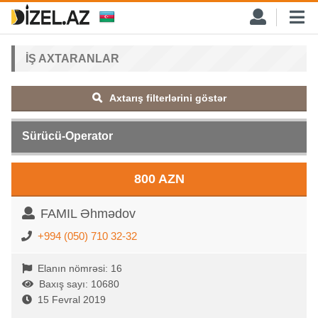
İŞ AXTARANLAR
Axtarış filterlərini göstər
Sürücü-Operator
800 AZN
FAMIL Əhmədov
+994 (050) 710 32-32
Elanın nömrəsi: 16
Baxış sayı: 10680
15 Fevral 2019