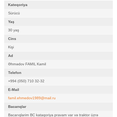
Kateqoriya
Sürücü
Yaş
30 yaş
Cins
Kişi
Ad
Əhmədov FAMIL Kamil
Telefon
+994 (050) 710 32-32
E-Mail
famil.ehmedov1989@mail.ru
Bacarıqlar
Bacarıqlarim BC kataqoriya pravam var və traktor üzrə