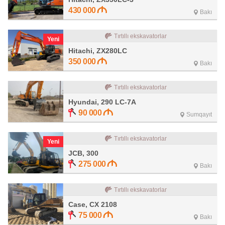
430 000
Bakı
Tırtıllı ekskavatorlar
Yeni
Hitachi, ZX280LC
350 000
Bakı
Tırtıllı ekskavatorlar
Hyundai, 290 LC-7A
90 000
Sumqayıt
Tırtıllı ekskavatorlar
Yeni
JCB, 300
275 000
Bakı
Tırtıllı ekskavatorlar
Case, CX 2108
75 000
Bakı