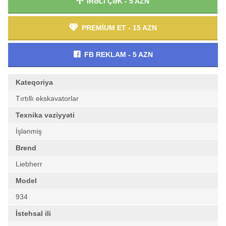
İRƏLİ ÇƏK - 5 AZN
PREMİUM ET - 15 AZN
FB REKLAM - 5 AZN
Kateqoriya
Tırtıllı ekskavatorlar
Texnika vəziyyəti
İşlənmiş
Brend
Liebherr
Model
934
İstehsal ili