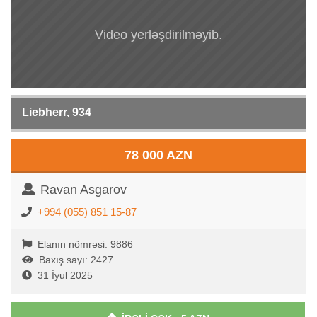
Video yerləşdirilməyib.
Liebherr, 934
78 000 AZN
Ravan Asgarov
+994 (055) 851 15-87
Elanın nömrəsi: 9886
Baxış sayı: 2427
31 İyul 2025