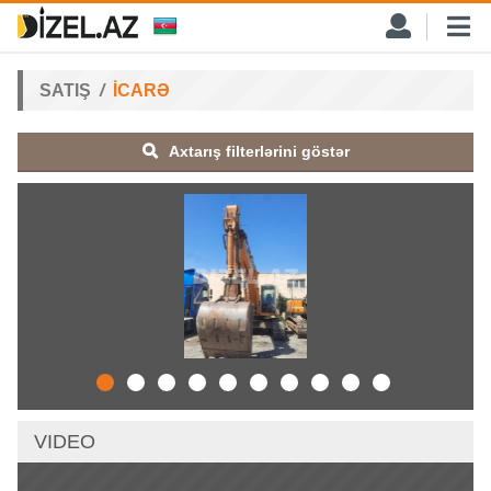
SATIŞ
İCARƏ
Axtarış filterlərini göstər
VIDEO