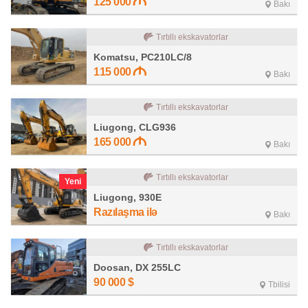
125 000
Bakı
Tırtıllı ekskavatorlar
Komatsu, PC210LC/8
115 000
Bakı
Tırtıllı ekskavatorlar
Liugong, CLG936
165 000
Bakı
Tırtıllı ekskavatorlar
Yeni
Liugong, 930E
Razılaşma ilə
Bakı
Tırtıllı ekskavatorlar
Doosan, DX 255LC
90 000
$
Tbilisi