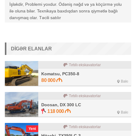
İşləkdir, Problemi yoxdur. Ödəniş nəğd və ya köçürmə yolu
ilə oluna bilər. Texnikaya baxdıqdan sonra qiymətlə bağlı
danışmaq olar. Təcili satılır
DIGƏR ELANLAR
Tırtıllı ekskavatorlar
Komatsu, PC350-8
80 000
Bakı
Tırtıllı ekskavatorlar
Doosan, DX 300 LC
118 000
Bakı
Tırtıllı ekskavatorlar
Yeni
Hitachi, ZX350LC-3