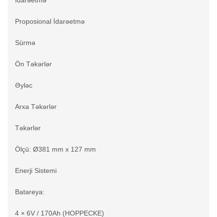
İdarəetmə
Proposional İdarəetmə
Sürmə
Ön Təkərlər
Əyləc
Arxa Təkərlər
Təkərlər
Ölçü: Ø381 mm x 127 mm
Enerji Sistemi
Batareya:
4 × 6V / 170Ah (HOPPECKE)