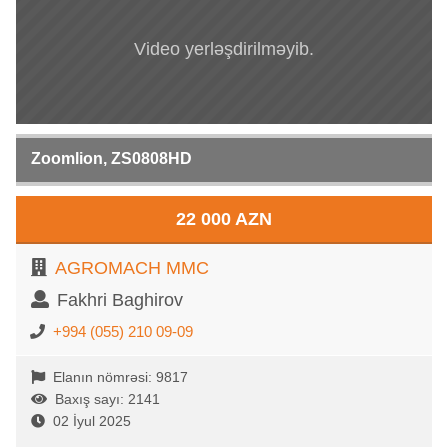
Video yerləşdirilməyib.
Zoomlion, ZS0808HD
22 000 AZN
AGROMACH MMC
Fakhri Baghirov
+994 (055) 210 09-09
Elanın nömrəsi: 9817
Baxış sayı: 2141
02 İyul 2025