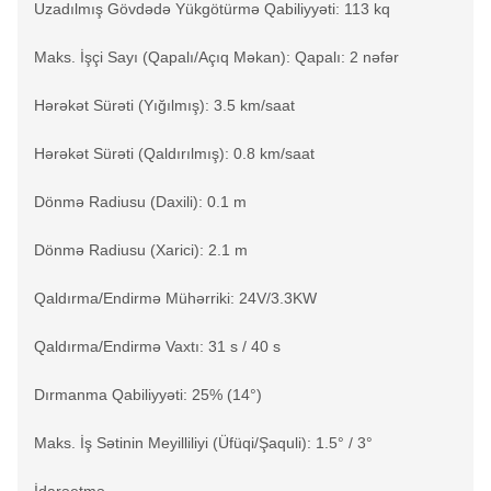
Uzadılmış Gövdədə Yükgötürmə Qabiliyyəti: 113 kq
Maks. İşçi Sayı (Qapalı/Açıq Məkan): Qapalı: 2 nəfər
Hərəkət Sürəti (Yığılmış): 3.5 km/saat
Hərəkət Sürəti (Qaldırılmış): 0.8 km/saat
Dönmə Radiusu (Daxili): 0.1 m
Dönmə Radiusu (Xarici): 2.1 m
Qaldırma/Endirmə Mühərriki: 24V/3.3KW
Qaldırma/Endirmə Vaxtı: 31 s / 40 s
Dırmanma Qabiliyyəti: 25% (14°)
Maks. İş Sətinin Meyilliliyi (Üfüqi/Şaquli): 1.5° / 3°