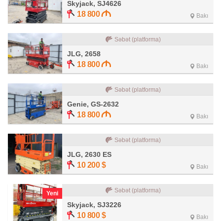
Skyjack, SJ4626
18 800
Bakı
Səbət (platforma)
JLG, 2658
18 800
Bakı
Səbət (platforma)
Genie, GS-2632
18 800
Bakı
Səbət (platforma)
JLG, 2630 ES
10 200
$
Bakı
Səbət (platforma)
Yeni
Skyjack, SJ3226
10 800
$
Bakı