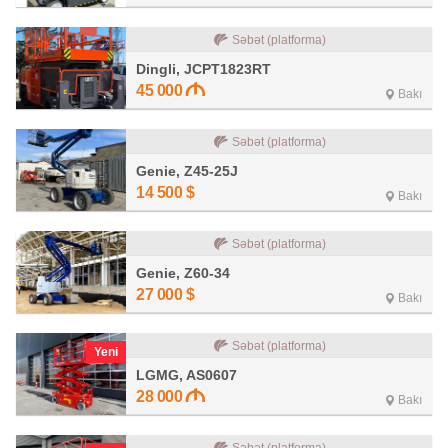
Səbət (platforma)
Dingli, JCPT1823RT
45 000
Bakı
Səbət (platforma)
Genie, Z45-25J
14 500
$
Bakı
Səbət (platforma)
Genie, Z60-34
27 000
$
Bakı
Səbət (platforma)
Yeni
LGMG, AS0607
28 000
Bakı