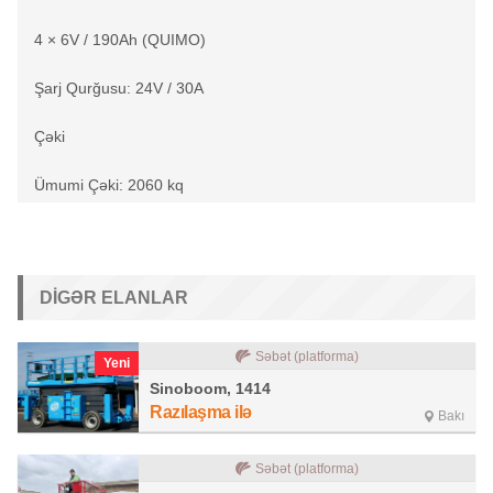
4 × 6V / 190Ah (QUIMO)
Şarj Qurğusu: 24V / 30A
Çəki
Ümumi Çəki: 2060 kq
DIGƏR ELANLAR
Səbət (platforma)
Yeni
Sinoboom, 1414
Razılaşma ilə
Bakı
Səbət (platforma)