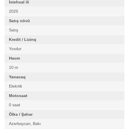
İstehsal ili
2025
Satış növü
Satış
Kredit / Lizinq
Yoxdur
Həcm
10 m
Yanacaq
Elekrtik
Motosaat
0 saat
Ölkə / Şəhər
Azərbaycan, Bakı