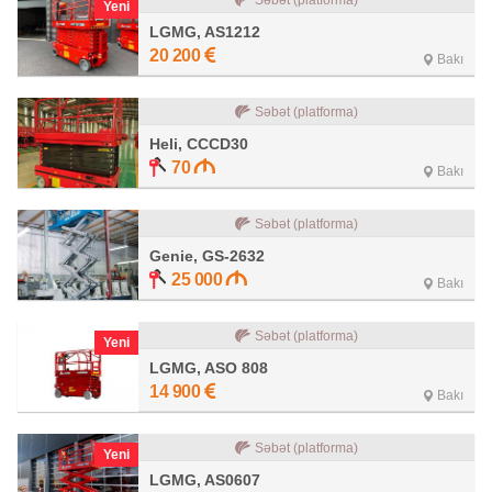
Səbət (platforma)
Yeni
LGMG, AS1212
20 200
Bakı
Səbət (platforma)
Heli, CCCD30
70
Bakı
Səbət (platforma)
Genie, GS-2632
25 000
Bakı
Səbət (platforma)
Yeni
LGMG, ASO 808
14 900
Bakı
Səbət (platforma)
Yeni
LGMG, AS0607