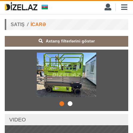
SATIŞ
İCARƏ
Axtarış filterlərini göstər
VIDEO