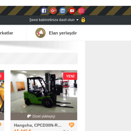
Şəxsi kabinetinizə daxil olun
rkətlər
Elan yerləşdir
I
YENI
Dizel yükləyiçi
Hangcha, CPCD30N-RG2