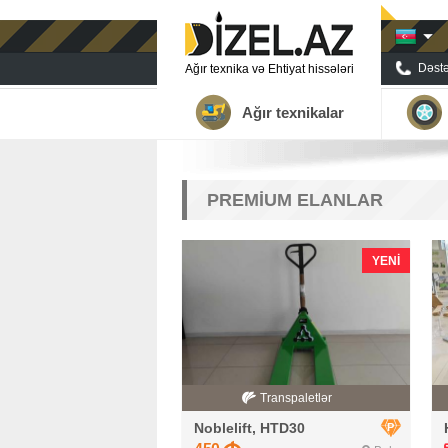
Dəstə
Ağır texnika və Ehtiyat hissələri
Ağır texnikalar
PREMİUM ELANLAR
YENI
Transpaletlər
Noblelift, HTD30