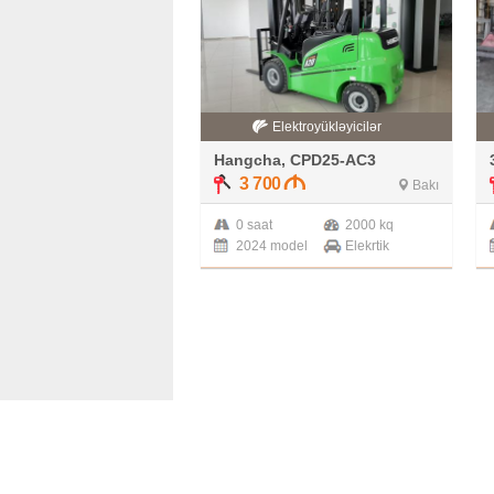
Elektroyükləyicilər
Hangcha, CPD25-AC3
3 700
Bakı
0 saat
2000 kq
2024 model
Elekrtik