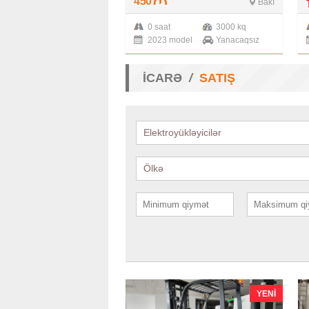
450
Bakı
0 saat
3000 kq
2023 model
Yanacaqsız
İCARƏ
SATIŞ
Elektroyükləyicilər
Ölkə
YENI