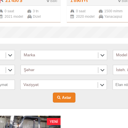
21 450
$
1 890
Bakı
Bak
0 saat
3 tn
0 saat
1500 m/mm
2021 model
Dizel
2020 model
Yanacaqsız
Marka
Model
Şəhər
İsteh. 
Vəziyyət
Axtar
YENI