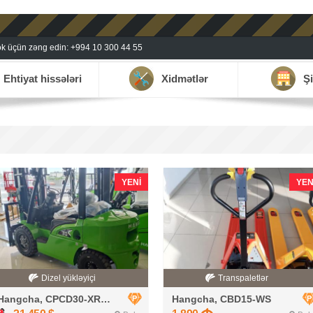
k üçün zəng edin: +994 10 300 44 55
Ehtiyat hissələri
Xidmətlər
Şi
YENI
YEN
Dizel yükləyiçi
Transpaletlər
Hangcha, CPCD30-XRW33F
Hangcha, CBD15-WS