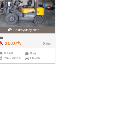
Elektroyükləyicilər
30
2 500
Bakı
0 saat
0 kq
2022 model
Elekrtik