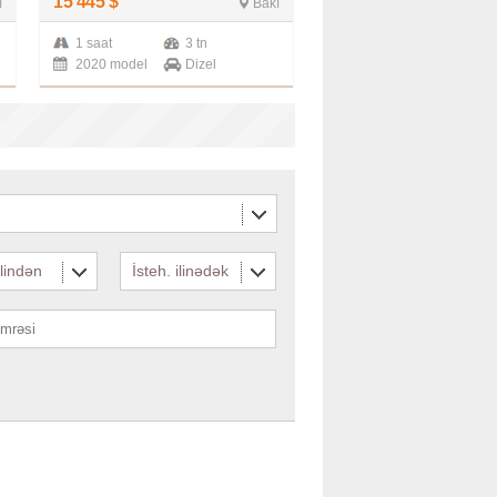
15 445
$
ı
Bakı
1 saat
3 tn
2020 model
Dizel
ilindən
İsteh. ilinədək