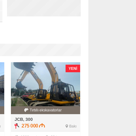
YENI
Tırtıllı ekskavatorlar
JCB, 300
275 000
ı
Bakı