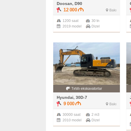
Doosan, D90
12 000
Bakı
1200 saat
30 tn
2019 model
Dizel
Tırtıllı ekskavatorlar
Hyundai, 30D-7
9 000
Bakı
30000 saat
2 m3
2010 model
Dizel