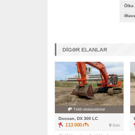
Ölkə 
Əlav
DIGƏR ELANLAR
Tırtıllı ekskavatorlar
Doosan, DX 300 LC
113 000
Bakı