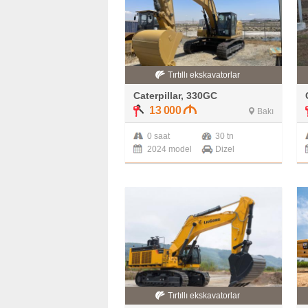
Tırtıllı ekskavatorlar
Caterpillar, 330GC
13 000
Bakı
0 saat
30 tn
2024 model
Dizel
Tırtıllı ekskavatorlar