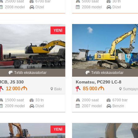
25000 saat
6700 bar
5000 saat
30 tn
2008 model
Dizel
2008 model
Dizel
YENI
Tırtıllı ekskavatorlar
Tırtıllı ekskavatorlar
JCB, JS 330
Komatsu, PC290 LC-8
12 000
85 000
Bakı
Sumqayı
15000 saat
33 tn
2000 saat
6700 bar
2009 model
Dizel
2007 model
Benzin
YENI