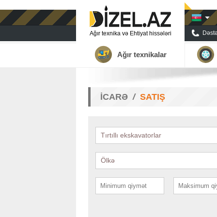
Dəstə
Ağır texnika və Ehtiyat hissələri
Ağır texnikalar
İCARƏ
SATIŞ
Tırtıllı ekskavatorlar
Ölkə