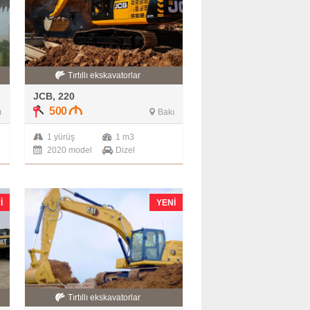
Tırtıllı ekskavatorlar
JCB, 220
500
ı
Bakı
1 yürüş
1 m3
2020 model
Dizel
I
YENI
Tırtıllı ekskavatorlar