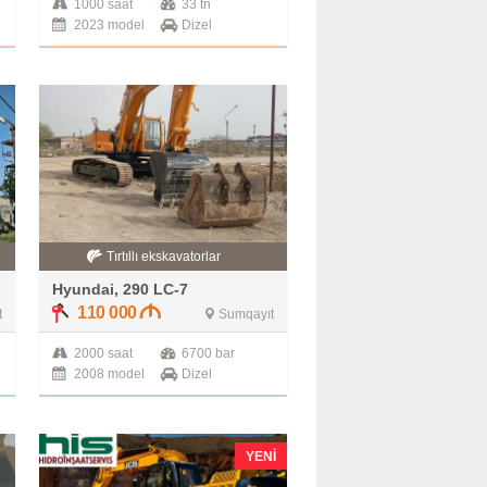
1000 saat
33 tn
2023 model
Dizel
Tırtıllı ekskavatorlar
Hyundai, 290 LC-7
110 000
t
Sumqayıt
2000 saat
6700 bar
2008 model
Dizel
YENI