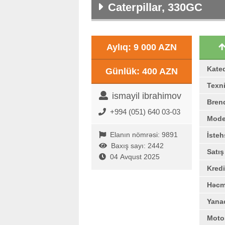
Caterpillar, 330GC
Aylıq: 9 000 AZN
Kate
Günlük: 400 AZN
Texni
ismayil ibrahimov
Bren
+994 (051) 640 03-03
Mode
Elanın nömrəsi: 9891
İstehs
Baxış sayı: 2442
Satı
04 Avqust 2025
Kredi
Həc
Yana
Moto