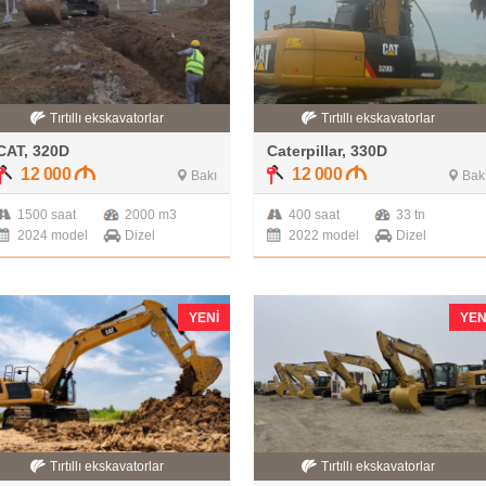
Tırtıllı ekskavatorlar
Tırtıllı ekskavatorlar
CAT, 320D
Caterpillar, 330D
12 000
12 000
Bakı
Bak
1500 saat
2000 m3
400 saat
33 tn
2024 model
Dizel
2022 model
Dizel
YENI
YEN
Tırtıllı ekskavatorlar
Tırtıllı ekskavatorlar