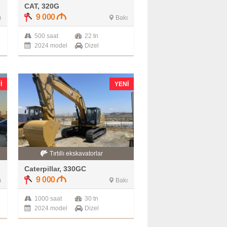
CAT, 320G
9 000
ı
Bakı
500 saat
22 tn
2024 model
Dizel
I
YENI
Tırtıllı ekskavatorlar
Caterpillar, 330GC
9 000
ı
Bakı
1000 saat
30 tn
2024 model
Dizel