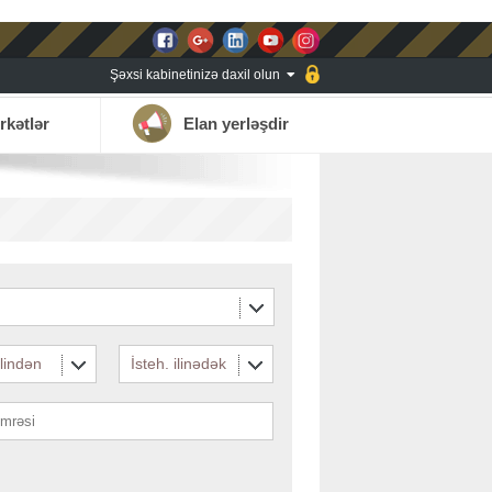
Şəxsi kabinetinizə daxil olun
rkətlər
Elan yerləşdir
ilindən
İsteh. ilinədək