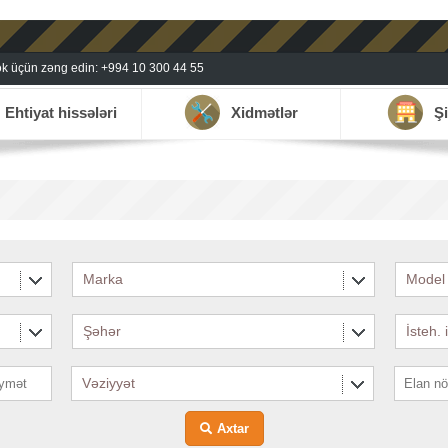
k üçün zəng edin: +994 10 300 44 55
Ehtiyat hissələri
Xidmətlər
Şi
Marka
Model
Şəhər
İsteh. 
Vəziyyət
Axtar