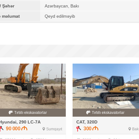
/ Şəhər
Azərbaycan, Bakı
ə məlumat
Qeyd edilməyib
Tırtıllı ekskavatorlar
Tırtıllı ekskavatorlar
Hyundai, 290 LC-7A
CAT, 320D
90 000
300
Sumqayıt
Bak