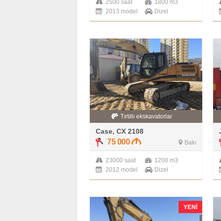
2500 saat
1800 m3
2013 model
Dizel
Tırtıllı ekskavatorlar
Case, CX 2108
75 000
Bakı
23000 saat
1200 m3
2012 model
Dizel
YENI