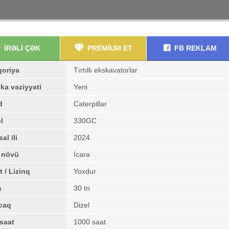
İRƏLİ ÇƏK
PREMİUM ET
FB REKLAM
qoriya
Tırtıllı ekskavatorlar
ka vəziyyəti
Yeni
d
Caterpillar
l
330GC
al ili
2024
ş növü
İcarə
t / Lizinq
Yoxdur
m
30 tn
caq
Dizel
saat
1000 saat