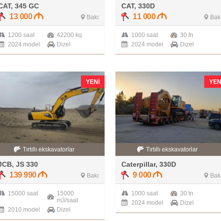
CAT, 345 GC
CAT, 330D
13 000
11 000
Bakı
Bak
1200 saat
42200 kq
1000 saat
30 tn
2024 model
Dizel
2024 model
Dizel
YENI
YEN
Tırtıllı ekskavatorlar
Tırtıllı ekskavatorlar
JCB, JS 330
Caterpillar, 330D
139 990
9 000
Bakı
Bak
15000 saat
15000
1000 saat
30 tn
m3/saat
2024 model
Dizel
2010 model
Dizel