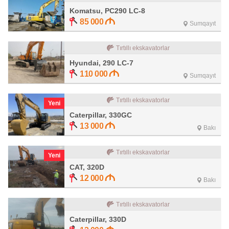
Komatsu, PC290 LC-8
85 000
Sumqayıt
Tırtıllı ekskavatorlar
Hyundai, 290 LC-7
110 000
Sumqayıt
Tırtıllı ekskavatorlar
Yeni
Caterpillar, 330GC
13 000
Bakı
Tırtıllı ekskavatorlar
Yeni
CAT, 320D
12 000
Bakı
Tırtıllı ekskavatorlar
Caterpillar, 330D