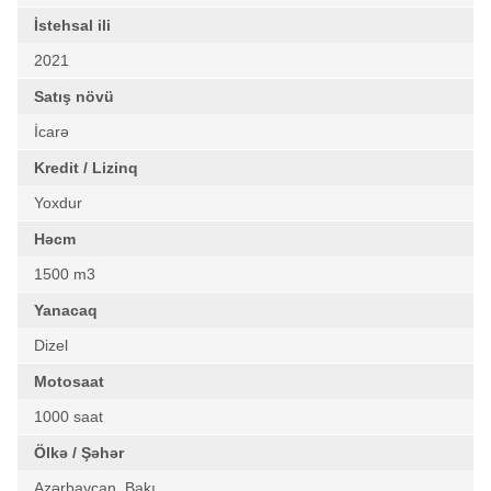
İstehsal ili
2021
Satış növü
İcarə
Kredit / Lizinq
Yoxdur
Həcm
1500 m3
Yanacaq
Dizel
Motosaat
1000 saat
Ölkə / Şəhər
Azərbaycan, Bakı