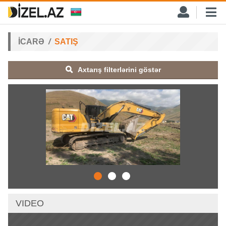
İCARƏ
SATIŞ
Axtarış filterlərini göstər
VIDEO