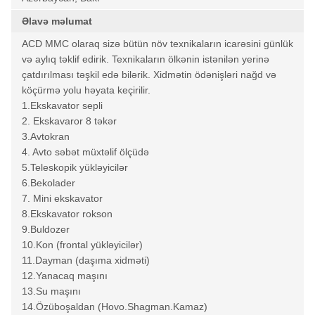
Əlavə məlumat
ACD MMC olaraq sizə bütün növ texnikaların icarəsini günlük
və aylıq təklif edirik. Texnikaların ölkənin istənilən yerinə
çatdırılması təşkil edə bilərik. Xidmətin ödənişləri nağd və
köçürmə yolu həyata keçirilir.
1.Ekskavator sepli
2. Ekskavaror 8 təkər
3.Avtokran
4. Avto səbət müxtəlif ölçüdə
5.Teleskopik yükləyicilər
6.Bekolader
7. Mini ekskavator
8.Ekskavator rokson
9.Buldozer
10.Kon (frontal yükləyicilər)
11.Dayman (daşıma xidməti)
12.Yanacaq maşını
13.Su maşını
14.Özüboşaldan (Hovo.Shagman.Kamaz)