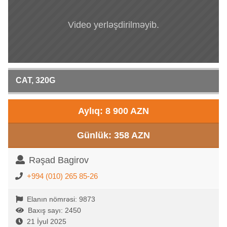
Video yerləşdirilməyib.
CAT, 320G
Aylıq: 8 900 AZN
Günlük: 358 AZN
Rəşad Bagirov
+994 (010) 265 85-26
Elanın nömrəsi: 9873
Baxış sayı: 2450
21 İyul 2025