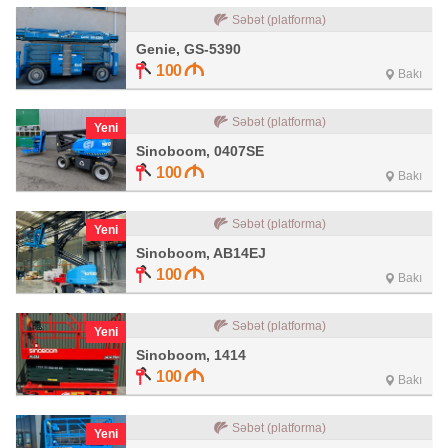
Səbət (platforma)
Genie, GS-5390
100
Bakı
Səbət (platforma)
Yeni
Sinoboom, 0407SE
100
Bakı
Səbət (platforma)
Yeni
Sinoboom, AB14EJ
100
Bakı
Səbət (platforma)
Yeni
Sinoboom, 1414
100
Bakı
Səbət (platforma)
Yeni