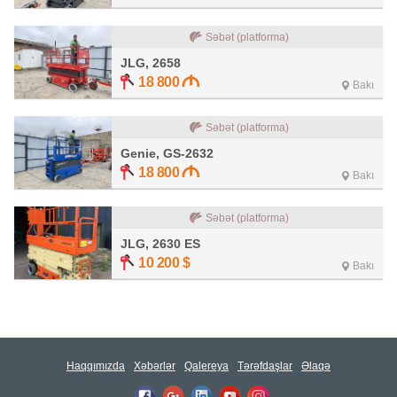
Səbət (platforma)
JLG, 2658
18 800
Bakı
Səbət (platforma)
Genie, GS-2632
18 800
Bakı
Səbət (platforma)
JLG, 2630 ES
10 200
$
Bakı
Haqqımızda
Xəbərlər
Qalereya
Tərəfdaşlar
Əlaqə