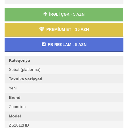
İRƏLİ ÇƏK - 5 AZN
PREMİUM ET - 15 AZN
FB REKLAM - 5 AZN
Kateqoriya
Səbət (platforma)
Texnika vəziyyəti
Yeni
Brend
Zoomlion
Model
ZS1012HD