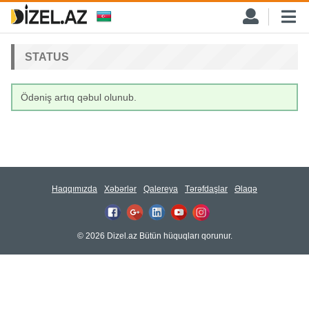
STATUS
Ödəniş artıq qəbul olunub.
Haqqımızda
Xəbərlər
Qalereya
Tərəfdaşlar
Əlaqə
© 2026 Dizel.az Bütün hüquqları qorunur.