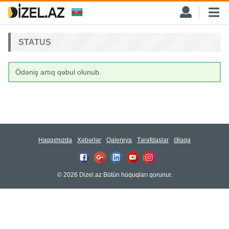
STATUS
Ödəniş artıq qəbul olunub.
Haqqımızda
Xəbərlər
Qalereya
Tərəfdaşlar
Əlaqə
© 2026 Dizel.az Bütün hüquqları qorunur.